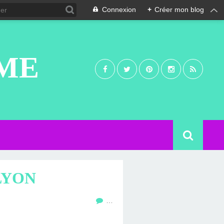
Connexion
+
Créer mon blog
UME
LYON
…