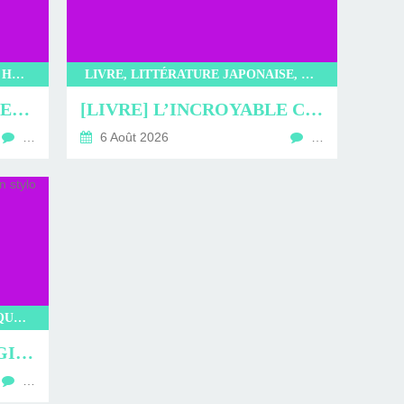
LITTÉRATURE, LIVRE, EDITIONS HAUTEVILLE, KOREA MONSTER AGENCY, BAE YERAM
LIVRE, LITTÉRATURE JAPONAISE, LITTÉRATURE, KIBUN, L’INCROYABLE CAFÉ NEKOMIMI, SAKI MURAYAMA
[LIVRE] KOREA MONSTER AGENCY : DUO DE CHOC
[LIVRE] L’INCROYABLE CAFÉ NEKOMIMI : PROMENADE EN CHARTMANTE COMPAGNIE
…
6 Août 2026
…
LIVRE, KIBUN, L’ATELIER MAGIQUE DE KOBE, KYOKO HASUMI, LITTÉRATURE JAPONAISE, LITTÉRATURE, ROMAN
[LIVRE] L’ATELIER MAGIQUE DE KOBE : UN STYLO POUR LA VIE
…