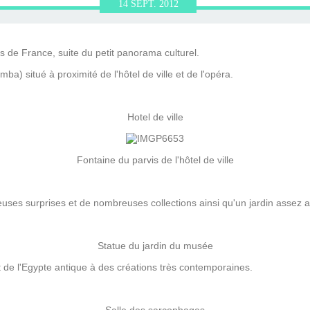
ERVIEWS ET
010-2011
OG
JARDINS DE PARIS
14
SEPT.
2012
ORE
les de France, suite du petit panorama culturel.
ba) situé à proximité de l'hôtel de ville et de l'opéra.
Hotel de ville
Fontaine du parvis de l'hôtel de ville
ses surprises et de nombreuses collections ainsi qu'un jardin assez a
Statue du jardin du musée
nt de l'Egypte antique à des créations très contemporaines.