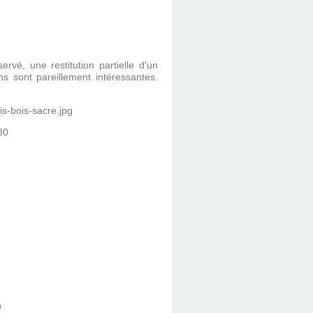
rvé, une restitution partielle d'un
s sont pareillement intéressantes.
80
n
n