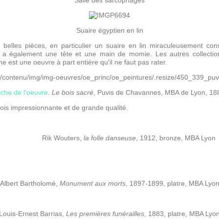
Salle des sarcophages
Suaire égyptien en lin
elles pièces, en particulier un suaire en lin miraculeusement conse
 y a également une tête et une main de momie. Les autres collection
e est une oeuvre à part entière qu'il ne faut pas rater.
iche de l'oeuvre
.
Le bois sacré
, Puvis de Chavannes, MBA de Lyon, 18
 fois impressionnante et de grande qualité.
e Lyon Rik Wouters,
la folle danseuse
, 1912, bronze, MBA Lyon
Albert Bartholomé,
Monument aux morts
, 1897-1899, platre, MBA Lyo
Louis-Ernest Barrias,
Les premières funérailles
, 1883, platre, MBA Lyo