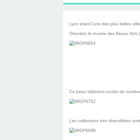
D'ÉDITION, LES INT
MUSÉE D'ORSAY-2
SUR LE BL
PLUS ENC
Lyon étant l'une des plus belles vil
Direction le musée des Beaux Arts (m
Ce beau bâtiment recèle de nombreu
Les collections très diversifiées vo