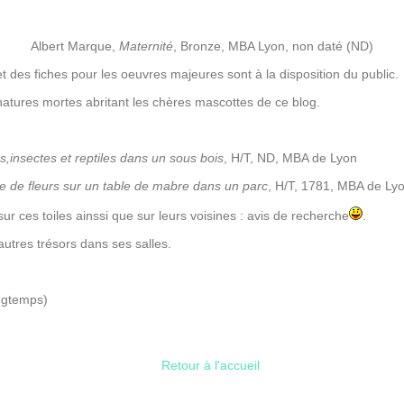
Albert Marque,
Maternité
, Bronze, MBA Lyon, non daté (ND)
t des fiches pour les oeuvres majeures sont à la disposition du public.
tures mortes abritant les chères mascottes de ce blog.
s,insectes et reptiles dans un sous bois
, H/T, ND, MBA de Lyon
e de fleurs sur un table de mabre dans un parc
, H/T, 1781, MBA de Ly
sur ces toiles ainssi que sur leurs voisines : avis de recherche
.
utres trésors dans ses salles.
ongtemps)
Retour à l'accueil