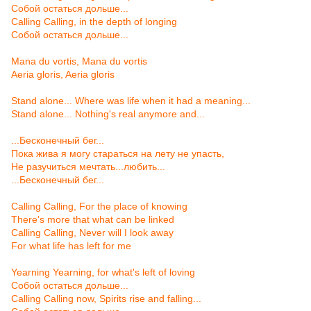
Собой остаться дольше...
Calling Calling, in the depth of longing
Собой остаться дольше...
Mana du vortis, Mana du vortis
Aeria gloris, Aeria gloris
Stand alone... Where was life when it had a meaning...
Stand alone... Nothing's real anymore and...
...Бесконечный бег...
Пока жива я могу стараться на лету не упасть,
Не разучиться мечтать...любить...
...Бесконечный бег...
Calling Calling, For the place of knowing
There's more that what can be linked
Calling Calling, Never will I look away
For what life has left for me
Yearning Yearning, for what's left of loving
Собой остаться дольше...
Calling Calling now, Spirits rise and falling...