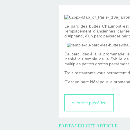
D'ÉDITION, LES INT
MUSÉE D'ORSAY-2
SUR LE BL
PLUS ENC
Le parc des buttes Chaumont est l
l'emplacement d'anciennes carriè
d'Alphand, d'un parc paysager hérit
Ce parc, dédié à la promenade, es
inspiré du temple de la Sybille 
multiples petites grottes parsèment 
Trois restaurants vous permettent de
C'est un parc idéal pour la promen
Article précédent
PARTAGER CET ARTICLE