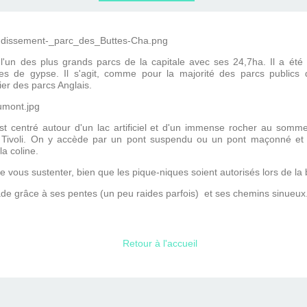
ERVIEWS ET
010-2011
OG
JARDINS DE PARIS
ORE
'un des plus grands parcs de la capitale avec ses 24,7ha. Il a été
res de gypse. Il s'agit, comme pour la majorité des parcs publics 
ier des parcs Anglais.
t centré autour d'un lac artificiel et d'un immense rocher au somme
de Tivoli. On y accède par un pont suspendu ou un pont maçonné e
la coline.
 vous sustenter, bien que les pique-niques soient autorisés lors de la 
ade grâce à ses pentes (un peu raides parfois) et ses chemins sinueux
Retour à l'accueil