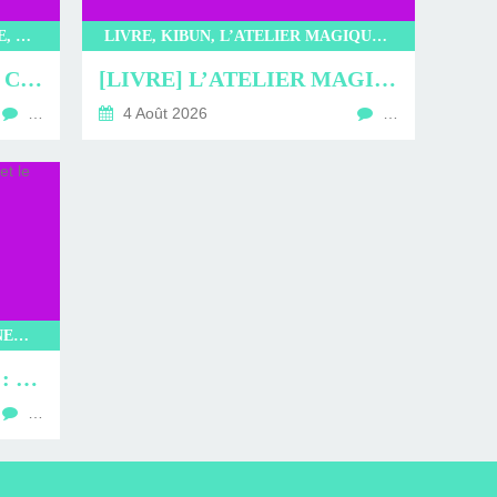
LIVRE, LITTÉRATURE JAPONAISE, LITTÉRATURE, KIBUN, L’INCROYABLE CAFÉ NEKOMIMI, SAKI MURAYAMA
LIVRE, KIBUN, L’ATELIER MAGIQUE DE KOBE, KYOKO HASUMI, LITTÉRATURE JAPONAISE, LITTÉRATURE, ROMAN
[LIVRE] L’INCROYABLE CAFÉ NEKOMIMI : PROMENADE EN CHARTMANTE COMPAGNIE
[LIVRE] L’ATELIER MAGIQUE DE KOBE : UN STYLO POUR LA VIE
…
4 Août 2026
…
MANGAS, GLENAT, ONE SHOT, INEXISTENTS, TAKEALIONGAWA, SEINEN
[MANGA] INEXISTENTS : LA CONDAMNÉE ET LE DÉMON FAN
…