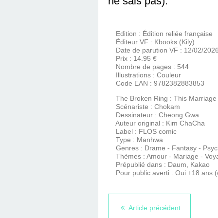
ne sais pas).
Edition : Édition reliée française
Éditeur VF : Kbooks (Kily)
Date de parution VF : 12/02/202
Prix : 14.95 €
Nombre de pages : 544
Illustrations : Couleur
Code EAN : 9782382883853
The Broken Ring : This Marriage W
Scénariste : Chokam
Dessinateur : Cheong Gwa
Auteur original : Kim ChaCha
Label : FLOS comic
Type : Manhwa
Genres : Drame - Fantasy - Psych
Thèmes : Amour - Mariage - Voya
Prépublié dans : Daum, Kakao
Pour public averti : Oui +18 ans (
Article précédent