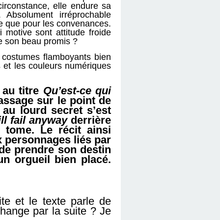
circonstance, elle endure sa
 Absolument irréprochable
re que pour les convenances.
 motive sont attitude froide
de son beau promis ?
es costumes flamboyants bien
s et les couleurs numériques
 au titre
Qu’est-ce qui
passage sur le point de
au lourd secret s’est
ll fail anyway
derrière
tome. Le récit ainsi
x personnages liés par
 de prendre son destin
un orgueil bien placé.
e et le texte parle de
change par la suite ? Je