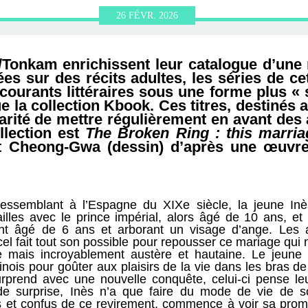
ERVIEWS ET
010-2011
OG
JARDINS DE PARIS
26
FÉVR.
2026
ORE
/Tonkam enrichissent leur catalogue d’une 
es sur des récits adultes, les séries de ce
courants littéraires sous une forme plus « 
e la collection Kbook. Ces titres, destinés 
rité de mettre régulièrement en avant des 
ollection est
The Broken Ring : this marria
t Cheong-Gwa (dessin) d’après une œuvre
essemblant à l’Espagne du XIXe siècle, la jeune In
çailles avec le prince impérial, alors âgé de 10 ans, et
nt âgé de 6 ans et arborant un visage d’ange. Les 
l fait tout son possible pour repousser ce mariage qui 
lie mais incroyablement austère et hautaine. Le jeu
 minois pour goûter aux plaisirs de la vie dans les bras
urprend avec une nouvelle conquête, celui-ci pense leur
e surprise, Inès n’a que faire du mode de vie de so
s et confus de ce revirement, commence à voir sa prom