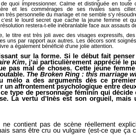
 de quoi impressionner. Calme et distinguée en toute 
ère et les commérages de ses rivales sans ciller.
on très personnelle du mariage et ne semble s’y résoud
c’est le lourd secret que cache la jeune femme et qui
 résolution restera-t-elle inébranlable face aux assauts 
, le titre est très joli avec des visages expressifs, d
es uns par rapport aux autres. Les décors sont soigné
vre a également bénéficié d'une jolie attention.
hissant sur la forme. Si le début fait penser
aire Kim
, j’ai particulièrement apprécié le 
que pas mal de choses. Cette jeune femme 
outable.
The Broken Ring : this marriage wi
u mélo a des arguments dès ce premier 
r un affrontement psychologique entre deu
n ce type de personnage féminin qui décide
e. La vertu d’Inès est son orgueil, mais 
ne contient pas de scène réellement explicit
mais sans être cru ou vulgaire (est-ce que ça 