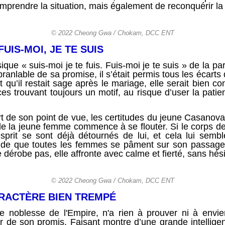
prendre la situation, mais également de reconquérir la
© 2022 Cheong Gwa / Chokam, DCC ENT
 FUIS-MOI, JE TE SUIS
sique « suis-moi je te fuis. Fuis-moi je te suis » de la p
ranlable de sa promise, il s’était permis tous les écarts 
t qu’il restait sage après le mariage, elle serait bien co
s trouvant toujours un motif, au risque d’user la pati
art de son point de vue, les certitudes du jeune Casanova
de la jeune femme commence à se flouter. Si le corps de l
rit se sont déjà détournés de lui, et cela lui semble
bitude que toutes les femmes se pâment sur son passage,
dérobe pas, elle affronte avec calme et fierté, sans hési
© 2022 Cheong Gwa / Chokam, DCC ENT
RACTÈRE BIEN TREMPÉ
te noblesse de l'Empire, n'a rien à prouver ni à env
r de son promis. Faisant montre d’une grande intellige