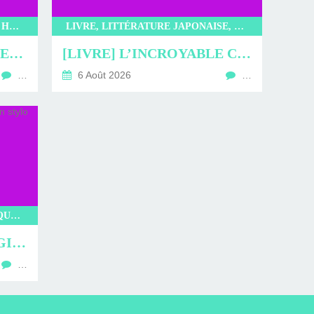
LITTÉRATURE, LIVRE, EDITIONS HAUTEVILLE, KOREA MONSTER AGENCY, BAE YERAM
LIVRE, LITTÉRATURE JAPONAISE, LITTÉRATURE, KIBUN, L’INCROYABLE CAFÉ NEKOMIMI, SAKI MURAYAMA
[LIVRE] KOREA MONSTER AGENCY : DUO DE CHOC
[LIVRE] L’INCROYABLE CAFÉ NEKOMIMI : PROMENADE EN CHARTMANTE COMPAGNIE
…
6 Août 2026
…
LIVRE, KIBUN, L’ATELIER MAGIQUE DE KOBE, KYOKO HASUMI, LITTÉRATURE JAPONAISE, LITTÉRATURE, ROMAN
[LIVRE] L’ATELIER MAGIQUE DE KOBE : UN STYLO POUR LA VIE
…