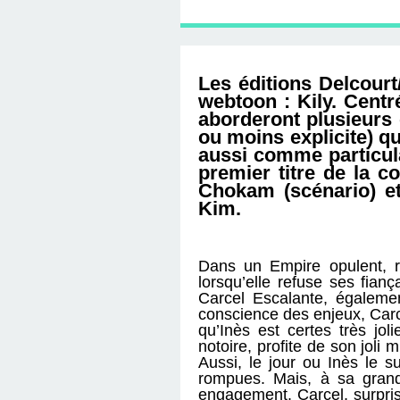
D'ÉDITION, LES INT
MUSÉE D'ORSAY-2
SUR LE BL
PLUS ENC
Les éditions Delcourt
webtoon : Kily. Centré
aborderont plusieurs 
ou moins explicite) qu
aussi comme particula
premier titre de la c
Chokam (scénario) e
Kim.
Dans un Empire opulent, r
lorsqu’elle refuse ses fian
Carcel Escalante, égaleme
conscience des enjeux, Carce
qu’Inès est certes très jo
notoire, profite de son joli
Aussi, le jour ou Inès le s
rompues. Mais, à sa grand
engagement. Carcel, surpri