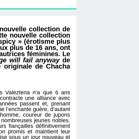
nouvelle collection de
tte nouvelle collection
spicy » (érotisme plus
aux plus de 16 ans, ont
autrices féminines. Le
ge will fail anyway
de
 originale de Chacha
ès Valeztena n’a que 6 ans
 contracte une alliance avec
années passent et, prenant
ne l’enchante guère, d’autant
ne homme, coureur de jupons
 de nombreuses jeunes nobles.
s fiançailles définitivement
n promis et maintient leur
ise sous un jour nouveau et