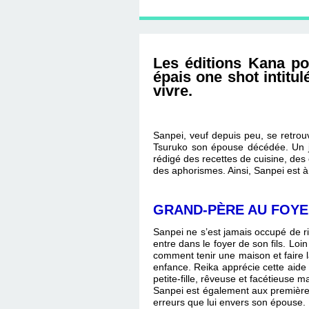
D'ÉDITION, LES INT
MUSÉE D'ORSAY-2
SUR LE BL
PLUS ENC
Les éditions Kana p
épais one shot intitu
vivre.
Sanpei, veuf depuis peu, se retrouv
Tsuruko son épouse décédée. Un jou
rédigé des recettes de cuisine, des 
des aphorismes. Ainsi, Sanpei est à 
GRAND-PÈRE AU FOY
Sanpei ne s’est jamais occupé de ri
entre dans le foyer de son fils. Loi
comment tenir une maison et faire la 
enfance. Reika apprécie cette aide
petite-fille, rêveuse et facétieuse m
Sanpei est également aux premières 
erreurs que lui envers son épouse.