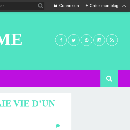
Connexion
+
Créer mon blog
UME
IE VIE D’UN
…