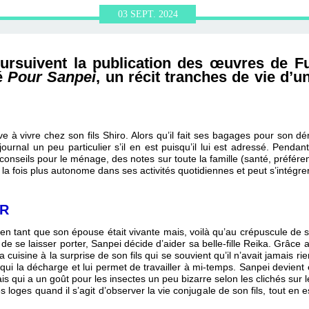
ERVIEWS ET
010-2011
OG
JARDINS DE PARIS
03
SEPT.
2024
ORE
oursuivent la publication des œuvres de 
lé
Pour Sanpei
, un récit tranches de vie d’u
e à vivre chez son fils Shiro. Alors qu’il fait ses bagages pour son d
rnal un peu particulier s’il en est puisqu’il lui est adressé. Pend
conseils pour le ménage, des notes sur toute la famille (santé, préfére
la fois plus autonome dans ses activités quotidiennes et peut s’intégrer
ER
en tant que son épouse était vivante mais, voilà qu’au crépuscule de sa 
n de se laisser porter, Sanpei décide d’aider sa belle-fille Reika. Grâce
cuisine à la surprise de son fils qui se souvient qu’il n’avait jamais ri
 qui la décharge et lui permet de travailler à mi-temps. Sanpei devien
ais qui a un goût pour les insectes un peu bizarre selon les clichés sur le
loges quand il s’agit d’observer la vie conjugale de son fils, tout en 