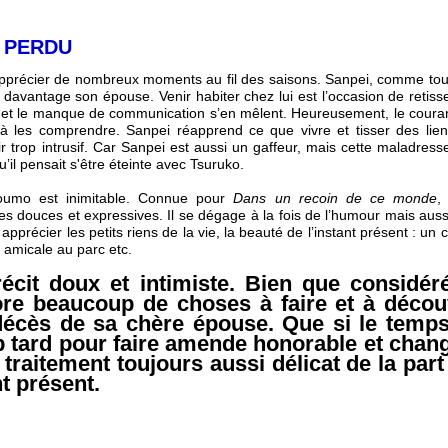
 PERDU
apprécier de nombreux moments au fil des saisons. Sanpei, comme tout
dé davantage son épouse. Venir habiter chez lui est l’occasion de retiss
r et le manque de communication s’en mêlent. Heureusement, le cour
 à les comprendre. Sanpei réapprend ce que vivre et tisser des lien
 trop intrusif. Car Sanpei est aussi un gaffeur, mais cette maladresse
il pensait s'être éteinte avec Tsuruko.
oumo est inimitable. Connue pour
Dans un recoin de ce monde
,
s douces et expressives. Il se dégage à la fois de l’humour mais au
pprécier les petits riens de la vie, la beauté de l’instant présent : un 
 amicale au parc etc.
récit doux et intimiste. Bien que consid
ore beaucoup de choses à faire et à découv
décès de sa chère épouse. Que si le temps
op tard pour faire amende honorable et chan
e traitement toujours aussi délicat de la part 
nt présent.