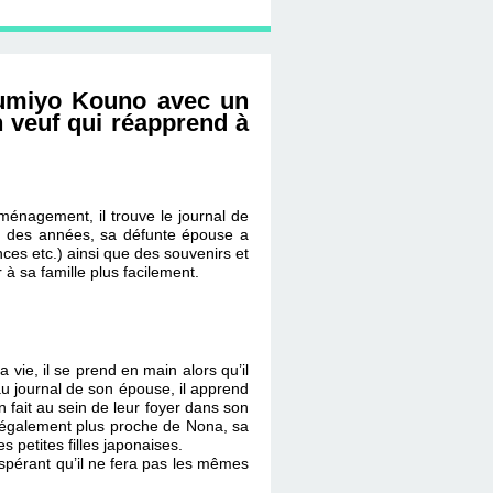
Fumiyo Kouno avec un
n veuf qui réapprend à
éménagement, il trouve le journal de
ant des années, sa défunte épouse a
nces etc.) ainsi que des souvenirs et
 à sa famille plus facilement.
vie, il se prend en main alors qu’il
 au journal de son épouse, il apprend
en fait au sein de leur foyer dans son
t également plus proche de Nona, sa
s petites filles japonaises.
espérant qu’il ne fera pas les mêmes