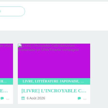
e
LITTÉRATURE, LIVRE, EDITIONS HAUTEVILLE, KOREA MONSTER AGENCY, BAE YERAM
LIVRE, LITTÉRATURE JAPONAISE, LITTÉRATURE, KIBUN, L’INCROYABLE CAFÉ NEKOMIMI, SAKI MURAYAMA
[LIVRE] KOREA MONSTER AGENCY : DUO DE CHOC
[LIVRE] L’INCROYABLE CAFÉ NEKOMIMI : PROMENADE EN CHARTMANTE COMPAGNIE
…
6 Août 2026
…