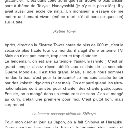
gratte-ciel. C'est dans cette zone que l'on trouve le plus ancien
parc à thème de Tokyo : Hanayashiki (je n'y suis pas allée). Il y
avait aussi une école de ninja. Un monsieur a essayé de me
mettre un homard vivant (même mort, c’était hors de question)
sur la tête.
Skytree Tower
Après, direction la Skytree Tower haute de plus de 600 m, c’est la
seconde plus haute tour du monde, il s’agit d’une antenne TV.
Mais on n’est pas monté, trop cher et trop d'attente.
Le lendemain, on est allé au temple Yasukuni (shintô ) C'est un
grand temple assez récent dédié aux soldats de la seconde
Guerre Mondiale. Il est très grand. Mais, si nous nous sommes
rendus là bas, c'est pour la brocante! Je me suis laissée tenter
par des kokeshi rigolotes (c'est mal). On est parti quand les ultra-
nationalistes sont arrivés pour chanter des chants patriotiques.
Ensuite, on a mangé dans un restaurant de soba. J'en ai mangé
au curry, c'était une première pour moi. C'est plutôt bon, mais
surprenant.
La fameux passage piéton de Shibuya
Pour mon dernier jour au Japon, on a fait Shibuya et Harajuku.
Deux quartiers branchés de Tokyo ; le premier plus mode et