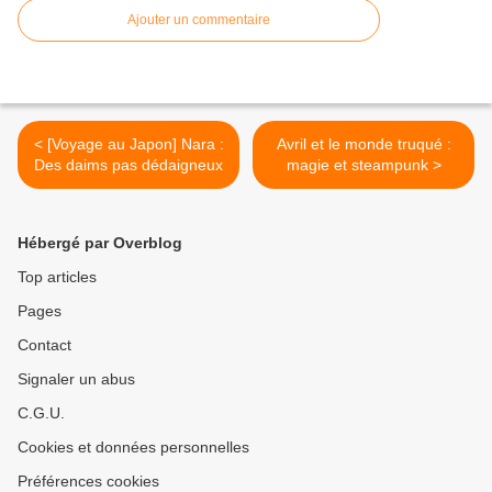
Ajouter un commentaire
< [Voyage au Japon] Nara :
Avril et le monde truqué :
Des daims pas dédaigneux
magie et steampunk >
Hébergé par Overblog
Top articles
Pages
Contact
Signaler un abus
C.G.U.
Cookies et données personnelles
Préférences cookies