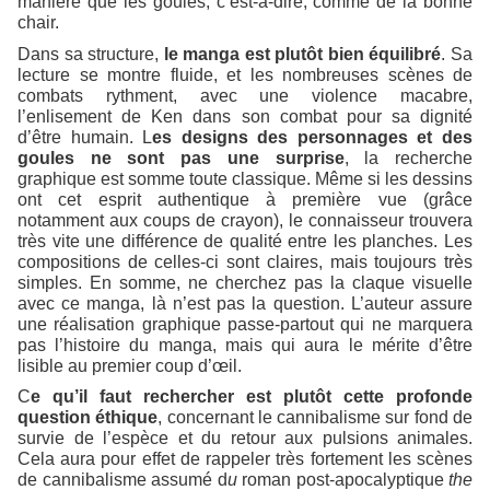
manière que les goules, c’est-à-dire, comme de la bonne
chair.
Dans sa structure,
le manga est plutôt bien équilibré
. Sa
lecture se montre fluide, et les nombreuses scènes de
combats rythment, avec une violence macabre,
l’enlisement de Ken dans son combat pour sa dignité
d’être humain. L
es designs des personnages et des
goules ne sont pas une surprise
, la recherche
graphique est somme toute classique. Même si les dessins
ont cet esprit authentique à première vue (grâce
notamment aux coups de crayon), le connaisseur trouvera
très vite une différence de qualité entre les planches. Les
compositions de celles-ci sont claires, mais toujours très
simples. En somme, ne cherchez pas la claque visuelle
avec ce manga, là n’est pas la question. L’auteur assure
une réalisation graphique passe-partout qui ne marquera
pas l’histoire du manga, mais qui aura le mérite d’être
lisible au premier coup d’œil.
C
e qu’il faut rechercher est plutôt cette profonde
question éthique
, concernant le cannibalisme sur fond de
survie de l’espèce et du retour aux pulsions animales.
Cela aura pour effet de rappeler très fortement les scènes
de cannibalisme assumé d
u
roman post-apocalyptique
the