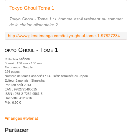
Tokyo Ghoul Tome 1
Tokyo Ghoul - Tome 1 : L'homme est-il vraiment au sommet
de la chaîne alimentaire ?
http://www.glenatmanga.com/tokyo-ghoul-tome-1-9782723495615.htm
okyo Ghoul - Tome 1
Shônen
Collection
Format : 130 mm x 180 mm
Faconnage : Souple
224
pages
Nombre de tomes associés : 14 - série terminée au Japon
Editeur Japonais : Shueisha
Paru en août 2013
EAN :
9782723495615
ISBN : 978-2-7234-9561-5
Hachette: 4128716
Prix:
6.90
€
#mangas
#Glenat
Partager