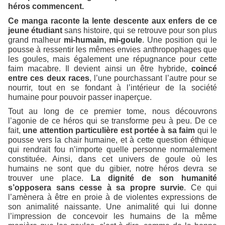
héros commencent.
Ce manga raconte la lente descente aux enfers de ce
jeune étudiant
sans histoire, qui se retrouve pour son plus
grand malheur
mi-humain, mi-goule
. Une position qui le
pousse à ressentir les mêmes envies anthropophages que
les goules, mais également une répu
gnance
pour
cette
faim macabre. Il devient ainsi un être hybride,
coincé
entre ces deux races
,
l
’une pourchassant l’autre pour se
nourrir, tout en se fondant à l’intérieur de la société
humaine pour pouvoir passer inaperçue.
Tout au long de ce premier tome, nous découvrons
l’agonie de ce héros qui se transforme peu à peu. De ce
fait,
une attention particulière est portée à sa faim
qui le
pousse vers la chair humaine, et à cette question éthique
qui rendrait fou n’importe quelle personne normalement
constituée. Ainsi, dans cet univers de goule où les
humains ne sont que du gibier, notre héros devra se
trouver une place.
La dignité de son humanité
s’opposera sans cesse à sa propre survie
. Ce qui
l’amènera à être en proie à de violentes expressions de
son animalité naissante. Une animalité qui lui donne
l’impression de concevoir les humains de la même