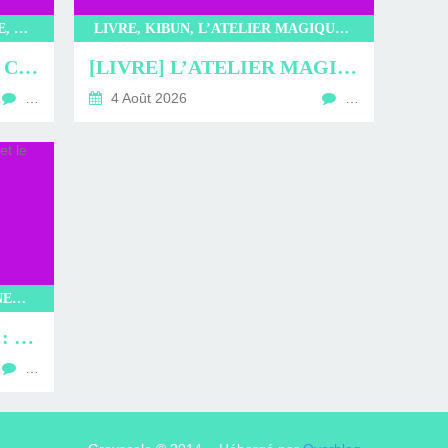
LIVRE, LITTÉRATURE JAPONAISE, LITTÉRATURE, KIBUN, L’INCROYABLE CAFÉ NEKOMIMI, SAKI MURAYAMA
LIVRE, KIBUN, L’ATELIER MAGIQUE DE KOBE, KYOKO HASUMI, LITTÉRATURE JAPONAISE, LITTÉRATURE, ROMAN
[LIVRE] L’INCROYABLE CAFÉ NEKOMIMI : PROMENADE EN CHARTMANTE COMPAGNIE
[LIVRE] L’ATELIER MAGIQUE DE KOBE : UN STYLO POUR LA VIE
…
4 Août 2026
…
MANGAS, GLENAT, ONE SHOT, INEXISTENTS, TAKEALIONGAWA, SEINEN
[MANGA] INEXISTENTS : LA CONDAMNÉE ET LE DÉMON FAN
…