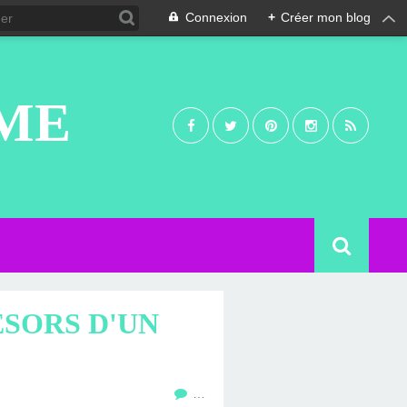
Connexion
+
Créer mon blog
UME
RÉSORS D'UN
…