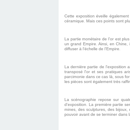
Cette exposition éveille égalemen
céramique. Mais ces points sont plu
La partie monétaire de l'or est pl
un grand Empire. Ainsi, en Chine, i
diffuser à l'échelle de l'Empire.
La dernière partie de l'exposition 
transposé l'or et ses pratiques ar
parcimonie dans ce cas là, sous for
les pièces sont également très raff
La scénographie repose sur qua
d'exposition. La première partie s
mines, des sculptures, des bijoux, d
pouvoir avant de se terminer dans la