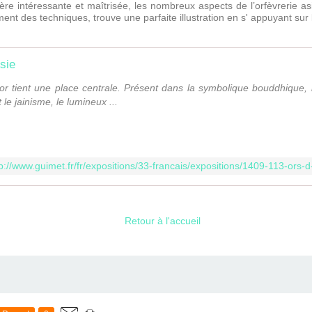
re intéressante et maîtrisée, les nombreux aspects de l’orfèvrerie asi
ent des techniques, trouve une parfaite illustration en s' appuyant sur
sie
 l'or tient une place centrale. Présent dans la symbolique bouddhique,
le jainisme, le lumineux ...
tp://www.guimet.fr/fr/expositions/33-francais/expositions/1409-113-ors
Retour à l'accueil