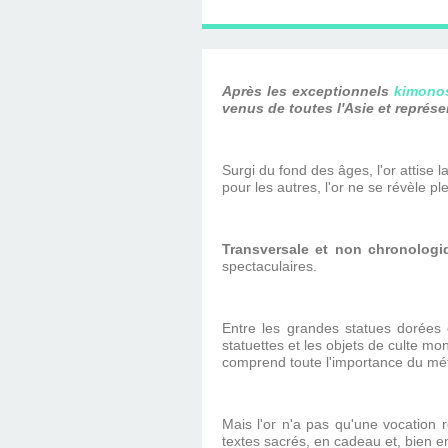
D'ÉDITION, LES INT
MUSÉE D'ORSAY-2
SUR LE BL
PLUS ENC
Après les exceptionnels
kimono
venus de toutes l'Asie et représ
Surgi du fond des âges, l'or attise 
pour les autres, l'or ne se révèle p
Transversale et non chronologi
spectaculaires.
Entre les grandes statues dorées d
statuettes et les objets de culte mo
comprend toute l'importance du méta
Mais l'or n'a pas qu'une vocation 
textes sacrés, en cadeau et, bien 