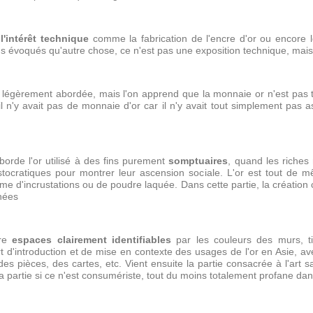
t
l'intérêt technique
comme la fabrication de l'encre d'or ou encore l
s évoqués qu'autre chose, ce n'est pas une exposition technique, mais 
us légèrement abordée, mais l'on apprend que la monnaie or n'est pas
l n'y avait pas de monnaie d'or car il n'y avait tout simplement pas 
aborde l'or utilisé à des fins purement
somptuaires
, quand les riches
istocratiques pour montrer leur ascension sociale. L'or est tout de
me d'incrustations ou de poudre laquée. Dans cette partie, la création
inées
tre
espaces clairement identifiables
par les couleurs des murs, ti
ert d'introduction et de mise en contexte des usages de l'or en Asie, 
es pièces, des cartes, etc. Vient ensuite la partie consacrée à l'art sa
 partie si ce n'est consumériste, tout du moins totalement profane dans