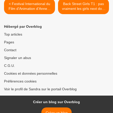
< Festival International du
Back Street Girls T1 : pas
Film d'Animation d'Annecy
vraiment les girls next door
édition 2017 - jour 1
idéales >
Hébergé par Overblog
Top articles
Pages
Contact
Signaler un abus
C.G.U.
Cookies et données personnelles
Préférences cookies
Voir le profil de Sandra sur le portail Overblog
Créer un blog sur Overblog
Créer un blog