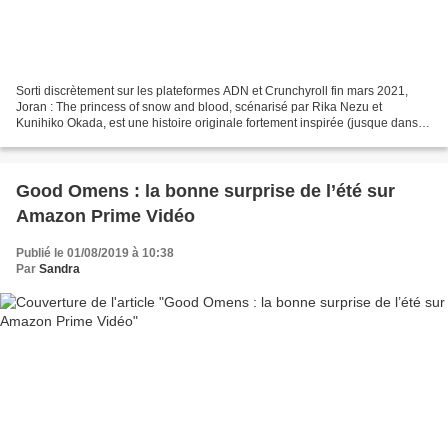
Sorti discrètement sur les plateformes ADN et Crunchyroll fin mars 2021,
Joran : The princess of snow and blood, scénarisé par Rika Nezu et
Kunihiko Okada, est une histoire originale fortement inspirée (jusque dans le
nom) des gekiga telle Lady Snowblood...
Good Omens : la bonne surprise de l’été sur
Amazon Prime Vidéo
Publié le 01/08/2019 à 10:38
Par
Sandra