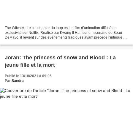
The Witcher : Le cauchemar du loup est un film d’animation diffusé en
exclusivité sur Netflix. Réalisé par Kwang Il Han sur un scenario de Beau
DeMayo, il revient sur des événements tragiques ayant précédé l’intrigue de
The Witcher, que ce soit en livre,...
Joran: The princess of snow and Blood : La
jeune fille et la mort
Publié le 13/10/2021 à 09:05
Par
Sandra