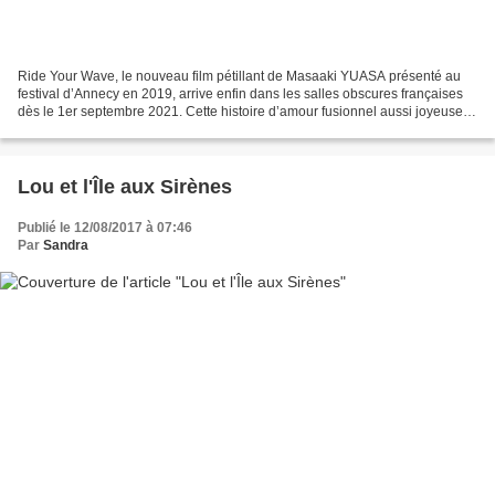
Ride Your Wave, le nouveau film pétillant de Masaaki YUASA présenté au
festival d’Annecy en 2019, arrive enfin dans les salles obscures françaises
dès le 1er septembre 2021. Cette histoire d’amour fusionnel aussi joyeuse
que tragique ne laisse pas indifférent...
Lou et l'Île aux Sirènes
Publié le 12/08/2017 à 07:46
Par
Sandra