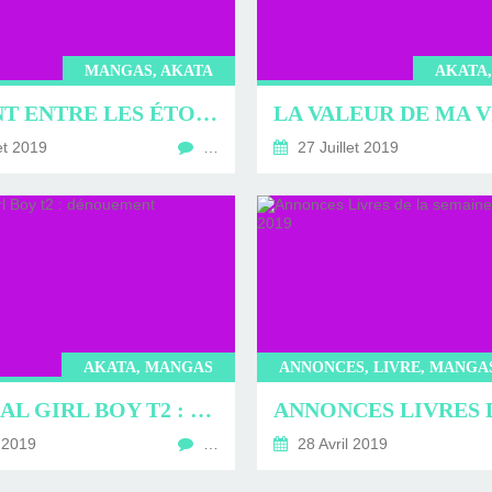
ERVIEWS ET
010-2011
OG
JARDINS DE PARIS
ORE
MANGAS, AKATA
AKATA
UN PONT ENTRE LES ÉTOILES T2 : HARU DE SHANGHAI
et 2019
…
27 Juillet 2019
AKATA, MANGAS
MAGICAL GIRL BOY T2 : DÉNOUEMENT
 2019
…
28 Avril 2019