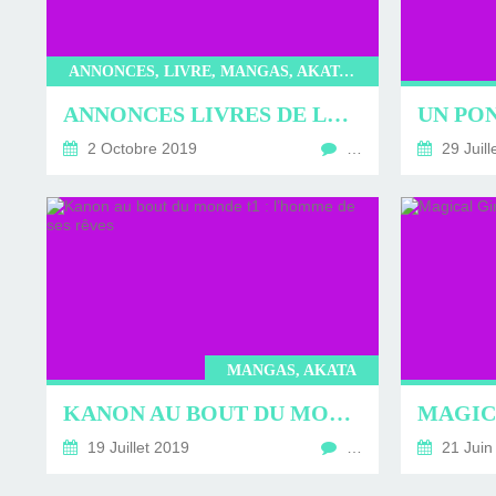
D'ÉDITION, LES INT
MUSÉE D'ORSAY-2
SUR LE BL
PLUS ENC
ANNONCES, LIVRE, MANGAS, AKATA, ANKAMA, BD, DELCOURT, KI-OON, OTOTO
ANNONCES LIVRES DE LA SEMAINE DU 2 OCTOBRE 2019
2 Octobre 2019
…
29 Juill
MANGAS, AKATA
KANON AU BOUT DU MONDE T1 : L’HOMME DE SES RÊVES
19 Juillet 2019
…
21 Juin