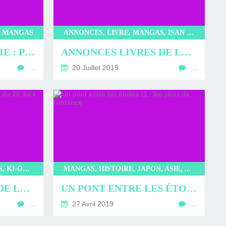
, MANGAS
ANNONCES, LIVRE, MANGAS, ISAN MANGA, KI-OON, PANINI, ANKAMA, URBAN COMICS, GLENAT, OTOTO, AKATA
LA VALEUR DE MA VIE : PEUT-ON SE RACHETER DE SES ERREURS ?
ANNONCES LIVRES DE LA SEMAINE DU 20 JUILLET 2019
…
20 Juillet 2019
…
ANNONCES, LIVRE, MANGAS, KI-OON, MANA BOOKS, ASIATHÈQUE, PAQUET, FLEUVE, ANKAMA, AKATA, BD, DELCOURT, SOLEIL, OTOTO
MANGAS, HISTOIRE, JAPON, ASIE, AKATA
ANNONCES LIVRES DE LA SEMAINE DU 28 AVRIL 2019
UN PONT ENTRE LES ÉTOILES T1 : LES YEUX DE L’ENFANCE
…
27 Avril 2019
…