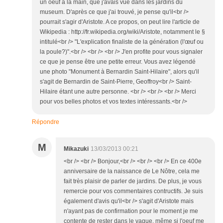
un oeuf à la main, que j'avais vue dans les jardins du
museum. D'après ce que j'ai trouvé, je pense qu'il<br />
pourrait s'agir d'Aristote. A ce propos, on peut lire l'article de
Wikipedia : http://fr.wikipedia.org/wiki/Aristote, notamment le §
intitulé<br /> "L'explication finaliste de la génération (l'œuf ou
la poule?)".<br /> <br /> <br /> J'en profite pour vous signaler
ce que je pense être une petite erreur. Vous avez légendé
une photo "Monument à Bernardin Saint-Hilaire", alors qu'il
s'agit de Bernardin de Saint-Pierre, Geoffroy<br /> Saint-
Hilaire étant une autre personne. <br /> <br /> <br /> Merci
pour vos belles photos et vos textes intéressants.<br />
Répondre
M
Mikazuki
13/03/2013 00:21
<br /> <br /> Bonjour,<br /> <br /> <br /> En ce 400e
anniversaire de la naissance de Le Nôtre, cela me
fait très plaisir de parler de jardins. De plus, je vous
remercie pour vos commentaires contructifs. Je suis
également d'avis qu'il<br /> s'agit d'Aristote mais
n'ayant pas de confirmation pour le moment je me
contente de rester dans le vague, même si l'oeuf me