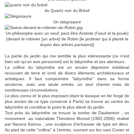
du Quartz noir du Brésil
Un stégosaure
Un philosophe avec un oeuf, peut être Aristote (l'oeuf et la poule)
(devant le robinier [un arbre] de Robin [le jardinier qui à planté le
doyen des arbres parisiens])
La partie du jardin qui me semble la plus intéressante (ce n'est
bien sûr qu'un avis personnel) est le labyrinthe et ses alentours.
La colline du labyrinthe est un ancien dépotoire médiéval
recouvert de terre et orné de divers éléments architécturaux et
artistiques. Il faut comprendre "labyrinthe" dans sa forme
ancienne, avec une seule entrée, un seul chemin mais de
nombreuses circonvolutions.
Le plus connu et le plus imposant étant le kiosque en fer forgé (le
plus ancien de ce type conservé à Paris) se trouve au centre du
labyrinthe et constitue le point le plus élevé du jardin.
Tout près du labyrinthe se trouve la tombe de Daubenton ; un
monument au naturaliste Théodore Monod (1902-2000) réalisé
par Nacera Kaïnou ; une sculpture d'échassier de type art déco.
Au pied de cette "colline" à l'entrée, ouvrant sur les rues Cuvier et