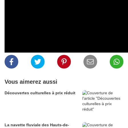
#culture
#cinéma
#la cage dorée
#commédie
#film franco-
portugais
Partager
Vous aimerez aussi
Découvertes culturelles à prix réduit
La navette fluviale des Hauts-de-