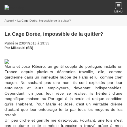
MENU
Accueil
» La Cage Dorée, impossible de la quitter?
La Cage Dorée, impossible de la quitter?
Publié le 23/04/2013 à 19:55
Par
Mikazuki (SB)
Maria et José Ribeiro, un gentil couple de portugais installé en
France depuis plusieurs décennies travaille, elle, comme
gardienne dans un immeuble huppé de Paris et lui comme chef
maçon. Ne sachant pas dire non, ils sont exploités par leur
entourage et leurs employeurs, devenant indispensables.
Cependant, un jour, leur rêve se réalise, ils héritent d'une
magnifique maison au Portugal à la seule et unique condition
qu'ils l'habitent. Pour Maria et José, c'est un véritable dilème
d'autant que leur entourage tente par tous les moyens de les
retenir.
Un peu cliché et gentillé me direz-vous. Pourtant, une fois n'est
pas coutume, cette comédie française a trouvé grâce à mes