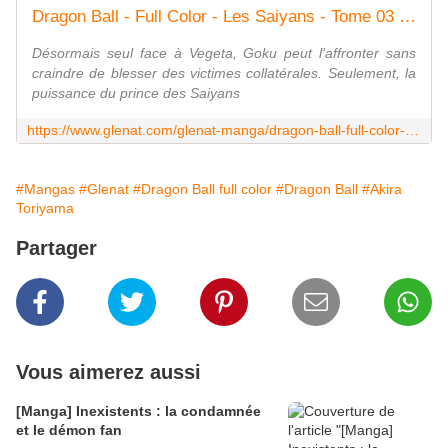
Dragon Ball - Full Color - Les Saiyans - Tome 03 (Grand format - Broché 2026), de Akira Toriyama | Éditions Glénat
Désormais seul face à Vegeta, Goku peut l'affronter sans
craindre de blesser des victimes collatérales. Seulement, la
puissance du prince des Saiyans
https://www.glenat.com/glenat-manga/dragon-ball-full-color-les-saiyans-tome-03-9782344074152/
#Mangas
#Glenat
#Dragon Ball full color
#Dragon Ball
#Akira
Toriyama
Partager
Vous aimerez aussi
[Manga] Inexistents : la condamnée
et le démon fan