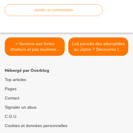
Ajouter un commentaire
< Survivre aux fortes
Les paradis des ailurophiles
chaleurs et pas seulement
au Japon ? Decouvrez les
en buvant de l’eau !
îles aux chats! >
Hébergé par Overblog
Top articles
Pages
Contact
Signaler un abus
C.G.U.
Cookies et données personnelles