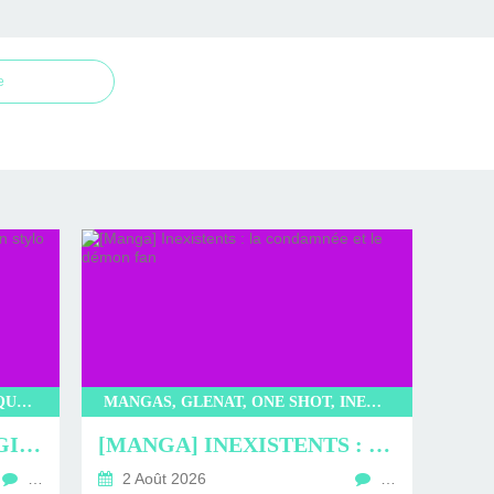
e
LIVRE, KIBUN, L’ATELIER MAGIQUE DE KOBE, KYOKO HASUMI, LITTÉRATURE JAPONAISE, LITTÉRATURE, ROMAN
MANGAS, GLENAT, ONE SHOT, INEXISTENTS, TAKEALIONGAWA, SEINEN
[LIVRE] L’ATELIER MAGIQUE DE KOBE : UN STYLO POUR LA VIE
[MANGA] INEXISTENTS : LA CONDAMNÉE ET LE DÉMON FAN
…
2 Août 2026
…