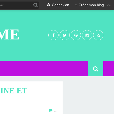
Connexion
+
Créer mon blog
UME
INE ET
…