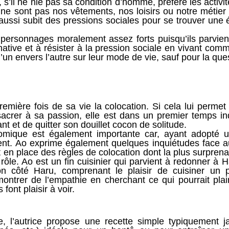
, s’il ne nie pas sa condition d’homme, préfère les activi
e sont pas nos vêtements, nos loisirs ou notre métier q
si subit des pressions sociales pour se trouver une é
ersonnages moralement assez forts puisqu’ils parvienn
ative et à résister à la pression sociale en vivant comm
s l’un envers l’autre sur leur mode de vie, sauf pour la q
emière fois de sa vie la colocation. Si cela lui perme
sacrer à sa passion, elle est dans un premier temps in
nt et de quitter son douillet cocon de solitude.
mique est également importante car, ayant adopté un
nt. Ao exprime également quelques inquiétudes face a
 en place des règles de colocation dont la plus surprena
 rôle. Ao est un fin cuisinier qui parvient à redonner à 
n côté Haru, comprenant le plaisir de cuisiner un p
ntrer de l’empathie en cherchant ce qui pourrait plai
 font plaisir à voir.
e, l’autrice propose une recette simple typiquement 