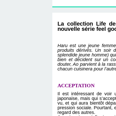
D'ÉDITION, LES INT
MUSÉE D'ORSAY-2
SUR LE BL
PLUS ENC
La collection Life d
nouvelle série feel goo
Haru est une jeune femme s
produits dérivés. Un soir 
splendide jeune homme) qui 
bien et décident sur un 
douter, Ao parvient à la ras
chacun cuisinera pour l’autre
ACCEPTATION
Il est intéressant de voi
japonaise, mais qui s’accep
vu, et qui aura bientôt dép
pression sociale. Pourtant, 
regard des autres.