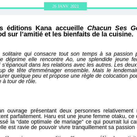
ERVIEWS ET
010-2011
OG
JARDINS DE PARIS
26
JANV.
2021
ORE
es éditions Kana accueille
Chacun Ses G
d sur l’amitié et les bienfaits de la cuisine.
olitaire qui consacre tout son temps à sa passion p
de déprime elle rencontre Ao, une splendide jeune f
s’épanouit dans les relations avec les autres. Les deu
coup de tête d'emménager ensemble. Mais le lendema
surer quelque peu et propose une règle de colocation po
 à tour de rôle.
r un ouvrage présentant deux personnes relativement 
tent parfaitement. Haru est une jeune femme otaku, ce 
assé la “date optimale de mariage” ce qui pourrait lui c
elle est ravie de pouvoir vivre tranquillement sa passion