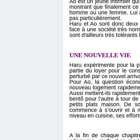
Ao est un jeune infirmier qui
montrant que finalement ce n
homme ou une femme. Lui aus
pas particulièrement.
Haru et Ao sont donc deux p
face à une société très norm
sont d'ailleurs très tolérant
UNE NOUVELLE VIE
Haru expérimente pour la pr
partie du loyer pour le con
perturbé par ce nouvel arriva
Pour Ao, la question écono
nouveau logement rapideme
Aussi mettent-ils rapidement
bentô pour l’autre à tour de
petits plats maison. De so
commence à s’ouvrir et à mo
niveau en cuisine, ses efforts
A la fin de chaque chapitr