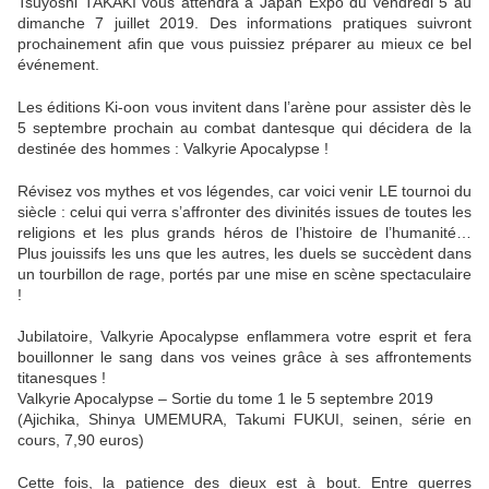
Tsuyoshi TAKAKI vous attendra à Japan Expo du vendredi 5 au
dimanche 7 juillet 2019. Des informations pratiques suivront
prochainement afin que vous puissiez préparer au mieux ce bel
événement.
Les éditions Ki-oon vous invitent dans l’arène pour assister dès le
5 septembre prochain au combat dantesque qui décidera de la
destinée des hommes : Valkyrie Apocalypse !
Révisez vos mythes et vos légendes, car voici venir LE tournoi du
siècle : celui qui verra s’affronter des divinités issues de toutes les
religions et les plus grands héros de l’histoire de l’humanité…
Plus jouissifs les uns que les autres, les duels se succèdent dans
un tourbillon de rage, portés par une mise en scène spectaculaire
!
Jubilatoire, Valkyrie Apocalypse enflammera votre esprit et fera
bouillonner le sang dans vos veines grâce à ses affrontements
titanesques !
Valkyrie Apocalypse – Sortie du tome 1 le 5 septembre 2019
(Ajichika, Shinya UMEMURA, Takumi FUKUI, seinen, série en
cours, 7,90 euros)
Cette fois, la patience des dieux est à bout. Entre guerres