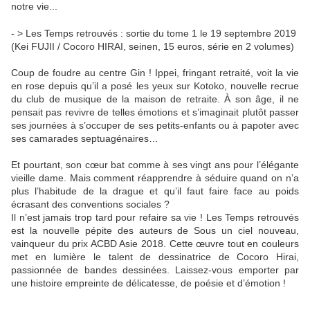
notre vie...
- > Les Temps retrouvés : sortie du tome 1 le 19 septembre 2019
(Kei FUJII / Cocoro HIRAI, seinen, 15 euros, série en 2 volumes)
Coup de foudre au centre Gin ! Ippei, fringant retraité, voit la vie
en rose depuis qu’il a posé les yeux sur Kotoko, nouvelle recrue
du club de musique de la maison de retraite. À son âge, il ne
pensait pas revivre de telles émotions et s’imaginait plutôt passer
ses journées à s’occuper de ses petits-enfants ou à papoter avec
ses camarades septuagénaires…
Et pourtant, son cœur bat comme à ses vingt ans pour l’élégante
vieille dame. Mais comment réapprendre à séduire quand on n’a
plus l’habitude de la drague et qu’il faut faire face au poids
écrasant des conventions sociales ?
Il n’est jamais trop tard pour refaire sa vie ! Les Temps retrouvés
est la nouvelle pépite des auteurs de Sous un ciel nouveau,
vainqueur du prix ACBD Asie 2018. Cette œuvre tout en couleurs
met en lumière le talent de dessinatrice de Cocoro Hirai,
passionnée de bandes dessinées. Laissez-vous emporter par
une histoire empreinte de délicatesse, de poésie et d’émotion !