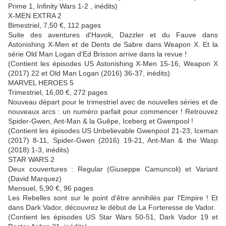
Prime 1, Infinity Wars 1-2 , inédits)
X-MEN EXTRA 2
Bimestriel, 7,50 €, 112 pages
Suite des aventures d'Havok, Dazzler et du Fauve dans
Astonishing X-Men et de Dents de Sabre dans Weapon X. Et la
série Old Man Logan d'Ed Brisson arrive dans la revue !
(Contient les épisodes US Astonishing X-Men 15-16, Weapon X
(2017) 22 et Old Man Logan (2016) 36-37, inédits)
MARVEL HEROES 5
Trimestriel, 16,00 €, 272 pages
Nouveau départ pour le trimestriel avec de nouvelles séries et de
nouveaux arcs : un numéro parfait pour commencer ! Retrouvez
Spider-Gwen, Ant-Man & la Guêpe, Iceberg et Gwenpool !
(Contient les épisodes US Unbelievable Gwenpool 21-23, Iceman
(2017) 8-11, Spider-Gwen (2016) 19-21, Ant-Man & the Wasp
(2018) 1-3, inédits)
STAR WARS 2
Deux couvertures : Regular (Giuseppe Camuncoli) et Variant
(David Marquez)
Mensuel, 5,90 €, 96 pages
Les Rebelles sont sur le point d'être annihilés par l'Empire ! Et
dans Dark Vador, découvrez le début de La Forteresse de Vador.
(Contient les épisodes US Star Wars 50-51, Dark Vador 19 et