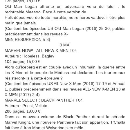
136 pages, 18,00 €
Old Man Logan affronte un adversaire venu du futur : le
redoutable Maestro. Face à cette version de
Hulk dépourvue de toute moralité, notre héros va devoir être plus
malin que jamais.
(Contient les épisodes US Old Man Logan (2016) 25-30, publiés
précédemment dans les revues X-
MEN RESURRXION 5-8)
9 MAI
MARVEL NOW! : ALL-NEW X-MEN T04
Auteurs : Hopeless, Bagley
104 pages, 15,00 €
Alors qu'Iceberg est en couple avec un Inhumain, la guerre entre
les X-Men et le peuple de Médusa est déclarée. Les tourtereaux
résisteront-ils à cette épreuve ?
(Contient les épisodes US All-New X-Men (2016) 17-19 et Annual
1, publiés précédemment dans les revues ALL-NEW X-MEN 13 et
X-MEN (2017) 2-4)
MARVEL SELECT : BLACK PANTHER T04
Auteurs : Priest, Velluto
288 pages, 19,00 €
Dans ce nouveau volume de Black Panther durant la période
Marvel Knight, une nouvelle Panthère fait son apparition. T'Challa
fait face à Iron Man et Wolverine s'en mêle !