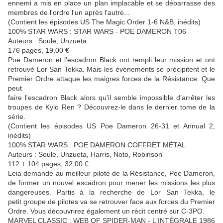
ennemi a mis en place un plan implacable et se débarrasse des
membres de l'ordre l'un après l'autre...
(Contient les épisodes US The Magic Order 1-6 N&B, inédits)
100% STAR WARS : STAR WARS - POE DAMERON T06
Auteurs : Soule, Unzueta
176 pages, 19,00 €
Poe Dameron et l'escadron Black ont rempli leur mission et ont
retrouvé Lor San Tekka. Mais les événements se précipitent et le
Premier Ordre attaque les maigres forces de la Résistance. Que
peut
faire l'escadron Black alors qu’il semble impossible d’arrêter les
troupes de Kylo Ren ? Découvrez-le dans le dernier tome de la
série.
(Contient les épisodes US Poe Dameron 26-31 et Annual 2,
inédits)
100% STAR WARS : POE DAMERON COFFRET MÉTAL
Auteurs : Soule, Unzueta, Harris, Noto, Robinson
112 + 104 pages, 32,00 €
Leia demande au meilleur pilote de la Résistance, Poe Dameron,
de former un nouvel escadron pour mener les missions les plus
dangereuses. Partis à la recherche de Lor San Tekka, le
petit groupe de pilotes va se retrouver face aux forces du Premier
Ordre. Vous découvrirez également un récit centré sur C-3PO.
MARVEL CLASSIC : WEB OF SPIDER-MAN - L'INTÉGRALE 1986