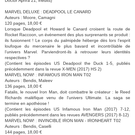
Doctor Aphra 21, inédits)
MARVEL DELUXE : DEADPOOL LE CANARD
Auteurs : Moore, Camagni
120 pages, 18,00 €
Lorsque Deadpool et Howard le Canard croisent la route de
Rocket Raccoon, un événement des plus surprenants se produit :
ils fusionnent ! Le corps du palmipède héberge dès lors l’esprit
loufoque du mercenaire le plus bavard et incontrôlable de
l’univers Marvel. Parviendront-ils à retrouver leurs identités
respectives ?
(Contient les épisodes US Deadpool the Duck 1-5, publiés
précédemment dans la revue X-MEN (2017) HS 2)
MARVEL NOW! : INFAMOUS IRON MAN T02
Auteurs : Bendis, Maleev
136 pages, 18,00 €
Fatalis, le nouvel Iron Man, doit combattre le créateur : le Reed
Richards maléfique venu de l'univers Ultimate. La saga se
termine en apothéose !
(Contient les épisodes US Infamous Iron Man (2017) 7-12,
publiés précédemment dans les revues AVENGERS (2017) 8-12)
MARVEL NOW! : INVINCIBLE IRON MAN - IRONHEART T02
Auteurs : Bendis, Caselli
144 pages, 18,00 €