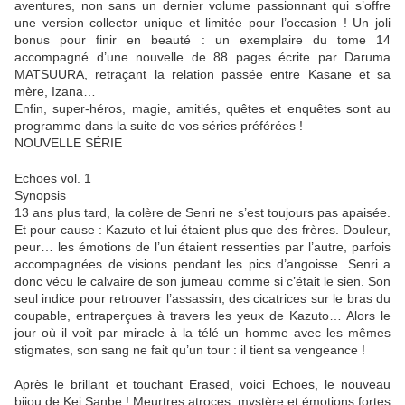
aventures, non sans un dernier volume passionnant qui s’offre
une version collector unique et limitée pour l’occasion ! Un joli
bonus pour finir en beauté : un exemplaire du tome 14
accompagné d’une nouvelle de 88 pages écrite par Daruma
MATSUURA, retraçant la relation passée entre Kasane et sa
mère, Izana…
Enfin, super-héros, magie, amitiés, quêtes et enquêtes sont au
programme dans la suite de vos séries préférées !
NOUVELLE SÉRIE
Echoes vol. 1
Synopsis
13 ans plus tard, la colère de Senri ne s’est toujours pas apaisée.
Et pour cause : Kazuto et lui étaient plus que des frères. Douleur,
peur… les émotions de l’un étaient ressenties par l’autre, parfois
accompagnées de visions pendant les pics d’angoisse. Senri a
donc vécu le calvaire de son jumeau comme si c’était le sien. Son
seul indice pour retrouver l’assassin, des cicatrices sur le bras du
coupable, entraperçues à travers les yeux de Kazuto… Alors le
jour où il voit par miracle à la télé un homme avec les mêmes
stigmates, son sang ne fait qu’un tour : il tient sa vengeance !
Après le brillant et touchant Erased, voici Echoes, le nouveau
bijou de Kei Sanbe ! Meurtres atroces, mystère et émotions fortes