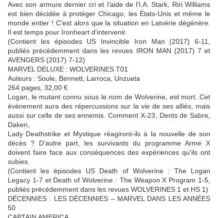
Avec son armure dernier cri et l'aide de l'I.A. Stark, Riri Williams
est bien décidée à protéger Chicago, les États-Unis et même le
monde entier ! C'est alors que la situation en Latvérie dégénère.
Il est temps pour Ironheart d'intervenir.
(Contient les épisodes US Invincible Iron Man (2017) 6-11,
publiés précédemment dans les revues IRON MAN (2017) 7 et
AVENGERS (2017) 7-12)
MARVEL DELUXE : WOLVERINES T01
Auteurs : Soule, Bennett, Larroca, Unzueta
264 pages, 32,00 €
Logan, le mutant connu sous le nom de Wolverine, est mort. Cet
évènement aura des répercussions sur la vie de ses alliés, mais
aussi sur celle de ses ennemis. Comment X-23, Dents de Sabre,
Daken,
Lady Deathstrike et Mystique réagiront-ils à la nouvelle de son
décès ? D’autre part, les survivants du programme Arme X
doivent faire face aux conséquences des expériences qu’ils ont
subies.
(Contient les épisodes US Death of Wolverine : The Logan
Legacy 1-7 et Death of Wolverine : The Weapon X Program 1-5,
publiés précédemment dans les revues WOLVERINES 1 et HS 1)
DÉCENNIES : LES DÉCENNIES – MARVEL DANS LES ANNÉES
50
CAPTAIN AMERICA