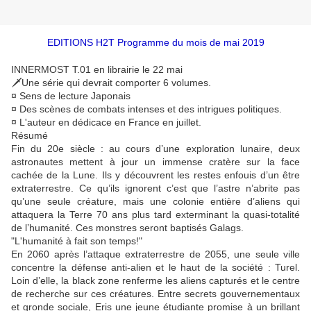
EDITIONS H2T Programme du mois de mai 2019
INNERMOST T.01 en librairie le 22 mai
🗡Une série qui devrait comporter 6 volumes.
¤ Sens de lecture Japonais
¤ Des scènes de combats intenses et des intrigues politiques.
¤ L'auteur en dédicace en France en juillet.
Résumé
Fin du 20e siècle : au cours d’une exploration lunaire, deux
astronautes mettent à jour un immense cratère sur la face
cachée de la Lune. Ils y découvrent les restes enfouis d’un être
extraterrestre. Ce qu’ils ignorent c’est que l’astre n’abrite pas
qu’une seule créature, mais une colonie entière d’aliens qui
attaquera la Terre 70 ans plus tard exterminant la quasi-totalité
de l’humanité. Ces monstres seront baptisés Galags.
"L'humanité à fait son temps!"
En 2060 après l’attaque extraterrestre de 2055, une seule ville
concentre la défense anti-alien et le haut de la société : Turel.
Loin d’elle, la black zone renferme les aliens capturés et le centre
de recherche sur ces créatures. Entre secrets gouvernementaux
et gronde sociale, Eris une jeune étudiante promise à un brillant