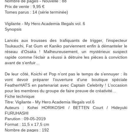
Nombre de pages - Nouvelle : 88
Prix de vente : 9,95 €
Tomes parus : 14 (série terminée)
Vigilante - My Hero Academia Illegals vol. 6
Synopsis
Lancés aux trousses des trafiquants de trigger, l’inspecteur
Tsukauchi, Fat Gum et Kaniko parviennent enfin à démanteler le
réseau d’Osaka ! Malheureusement, un mystérieux suspect
rapide comme l’éclair a réussi à détruire les pièces à conviction
avant de s’enfuir…
De leur côté, Koichi et Pop n’ont pas le temps de s’ennuyer : ils
vont devoir préparer l’ouverture d’une boutique spéciale
FeatherHATS en partenariat avec Captain Celebrity ! L’occasion
pour les membres du groupe de faire preuve de créativité…
Fiche technique
Titre: Vigilante - My Hero Academia Illegals vol.6
Auteurs : Kohei HORIKOSHI / BETTEN Court / Hideyuki
FURUHASHI
Parution : 09-05-2019
Format : 11,5 x 17,5 cm
Nombre de pages : 192