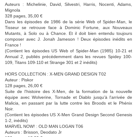
Auteurs : Michelinie, David, Silvestri, Harris, Nocenti, Adams,
Mignola
328 pages, 35,00 €
Dans les épisodes de 1986 de la série Web of Spider-Man, le
Tisseur se retrouve face à Dominic Fortune, aux Nouveaux
Mutants, à Solo ou à Chance. Et il doit bien entendu toujours
composer avec J. Jonah Jameson ! Deux épisodes inédits en
France !
(Contient les épisodes US Web of Spider-Man (1985) 10-21 et
Annual 2, publiés précédemment dans les revues Spidey 100-
109, Titans 109-110 et Strange 301 et 2 inédits)
HORS COLLECTION : X-MEN GRAND DESIGN T02
Auteur : Piskor
128 pages, 26,00 €
Suite de l'histoire des X-Men, de la formation de la nouvelle
équipe avec Wolverine, Tornade et Diablo jusqu'à l'arrivée de
Malicia, en passant par la lutte contre les Broods et le Phénix
Noir.
(Contient les épisodes US X-Men Grand Design Second Genesis
1-2, inédits)
MARVEL NOW! : OLD MAN LOGAN T06
Auteurs : Brisson, Deodato Jr