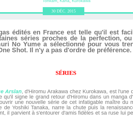
ERVIEWS ET
010-2011
OG
JARDINS DE PARIS
Tonkam
,
Kana
,
Kurokawa
30
DÉC.
2015
ORE
s édités en France est telle qu'il est faci
aines séries proches de la perfection, ou 
uri No Yume a sélectionné pour vous trent
ne Shot. Il n'y a pas d'ordre de préférence.
SÉRIES
ce Arslan
, d'Hiromu Arakawa chez Kurokawa, est l'une 
 qu'il signe le grand retour d'Hiromu dans un manga d'
couvrir une nouvelle série de cet infatigable maître du 
de Yoshiki Tanaka, narre la chute puis la renaissan
nt, il parvient à s'entourer d'amis fidèles et sa ruse lui 