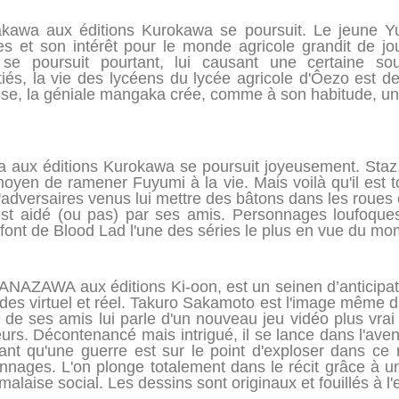
kawa aux éditions Kurokawa se poursuit. Le jeune Y
s et son intérêt pour le monde agricole grandit de jo
 se poursuit pourtant, lui causant une certaine sou
itiés, la vie des lycéens du lycée agricole d'Ôezo est
sse, la géniale mangaka crée, comme à son habitude, u
 aux éditions Kurokawa se poursuit joyeusement. Staz,
oyen de ramener Fuyumi à la vie. Mais voilà qu'il est 
d'adversaires venus lui mettre des bâtons dans les roues
st aidé (ou pas) par ses amis. Personnages loufoques,
font de Blood Lad l'une des séries le plus en vue du m
ANAZAWA aux éditions Ki-oon, est un seinen d’anticipat
es virtuel et réel. Takuro Sakamoto est l'image même du l
 de ses amis lui parle d'un nouveau jeu vidéo plus vrai 
rs. Décontenancé mais intrigué, il se lance dans l'aven
nt qu'une guerre est sur le point d'exploser dans ce m
onnages. L'on plonge totalement dans le récit grâce à 
laise social. Les dessins sont originaux et fouillés à l'