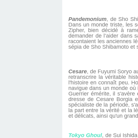
Pandemonium
, de Sho Shi
Dans un monde triste, les so
Zipher, bien décidé à rame
demander de l’aider dans s
racontaient les anciennes l
sépia de Sho Shibamoto et s
Cesare
, de Fuyumi Soryo au
retranscrire la véritable h
l'histoire en connaît peu. 
navigue dans un monde où int
Guerrier émérite, il s'avère
dresse de Cesare Borgia es
spécialiste de la période, s
la part entre la vérité et l
et délicats, ainsi qu'un gran
Tokyo Ghoul
, de Sui Ishid