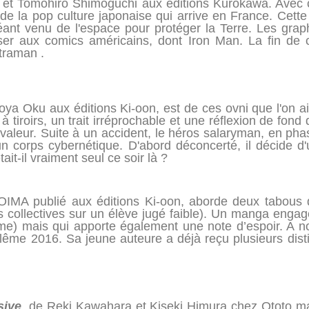
 et Tomohiro Shimoguchi aux éditions Kurokawa. Avec c
 la pop culture japonaise qui arrive en France. Cette 
éant venu de l'espace pour protéger la Terre. Les grap
nser aux comics américains, dont Iron Man. La fin de
traman .
roya Oku aux éditions Ki-oon, est de ces ovni que l'on a
à tiroirs, un trait irréprochable et une réflexion de fond
 valeur. Suite à un accident, le héros salaryman, en pha
'un corps cybernétique. D'abord déconcerté, il décide d'
ait-il vraiment seul ce soir là ?
 OIMA publié aux éditions Ki-oon, aborde deux tabous d
es collectives sur un élève jugé faible). Un manga enga
ome) mais qui apporte également une note d’espoir. A not
oulême 2016. Sa jeune auteure a déjà reçu plusieurs dis
sive
, de Reki Kawahara et Kiseki Himura chez Ototo m