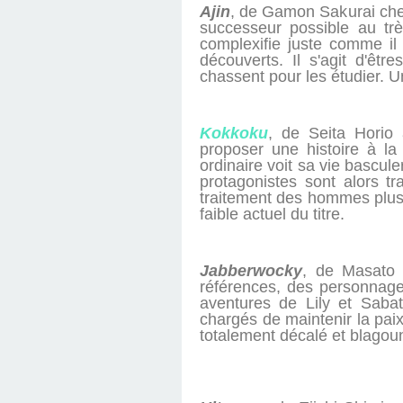
Ajin
, de Gamon Sakurai che
successeur possible au tr
complexifie juste comme il 
découverts. Il s'agit d'êt
chassent pour les étudier. Un
Kokkoku
, de Seita Horio
proposer une histoire à la
ordinaire voit sa vie bascul
protagonistes sont alors tr
traitement des hommes plus 
faible actuel du titre.
Jabberwocky
, de Masato 
références, des personnages
aventures de Lily et Sabat
chargés de maintenir la pai
totalement décalé et blagou