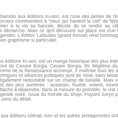
bamoto aux éditions Ki-oon, est l'une des perles de l'
rciers commandent à "ceux qui hantent le ciel" de faire
ner à la vie sa fiancée, décide de se rendre au vil
a démarche. Mais ce qu'il découvre sur place est d'un 
égendes. L'édition Latitudes (grand format) rend homm
on graphisme si particulier.
x éditions Ki-oon, est un manga historique des plus intér
istoire de Cesare Borgia. Cesare Borgia, fils illégitime
Homme de la Renaissance accompli, il maîtrise tous les a
rigues et alliances politiques sont de mise, sans laisser
 également redoutable sur un champ de bataille. Mais voil
t des plus sombres : assassin, fourbe, violent, incest
'attache à dépeindre, dans la mesure du possible, le vrai 
a légende noire. Issue du monde du shojo, Fuyumi Soryo p
d sens du détail.
a aux éditions Glénat. Ken et les autres protagonistes 