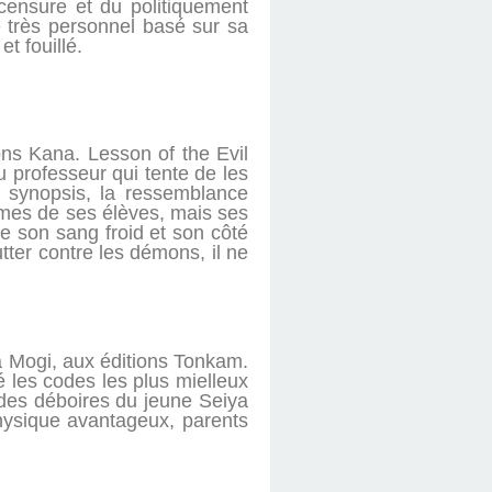
 censure et du politiquement
te très personnel basé sur sa
t fouillé.
ons Kana. Lesson of the Evil
u professeur qui tente de les
 synopsis, la ressemblance
èmes de ses élèves, mais ses
e son sang froid et son côté
utter contre les démons, il ne
 Mogi, aux éditions Tonkam.
 les codes les plus mielleux
 des déboires du jeune Seiya
 physique avantageux, parents