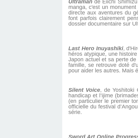
Ultraman
de Eiichi Shimizu
manga, c'est un monument de
directe aux aventures du g
font parfois clairement pe
dossier documentaire sur Ul
Last Hero Inuyashiki
, d'Hi
héros atypique, une histoire 
Japon actuel et sa perte de
famille, se retrouve doté d
pour aider les autres. Mais ét
Silent Voice
, de Yoshitoki
handicap et l’ijime (brimad
(en particulier le premier t
officielle du festival d’Ang
série.
Sword Art Online Progres