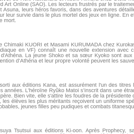
d Art Online (SAO). Les lecteurs frustrés par le traiteme
 et Asuna, leurs héros favoris, dans des aventures détaill
r leur survie dans le plus mortel des jeux en ligne. En ef
 mort.
de Chimaki KUORI et Masami KURUMADA chez Kurokawa.
odiaque en VF) connaît une nouvelle extension avec ce
ct d'Athéna. La jeune Shoko et sa sœur Kyoko sont aux 
vention d’Athéna et leur propre volonté peuvent les sauve
sorti aux éditions Kana, est assurément l'un des titres 
s années. L’héroïne Ryûko Matoi s’inscrit dans une étr
père. Bien vite, elle s'attire les foudres de la présidente
 les élèves les plus méritants reçoivent un uniforme spé
obables, jeunes filles peu pudiques et combats titanesqu
suya Tsutsui aux éditions Ki-oon. Après Prophecy, s