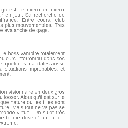
ugo est de mieux en mieux
ur en jour. Sa recherche de
ffrance. Entre cours, club
 des plus mouvementées. Très
ne avalanche de gags.
 le boss vampire totalement
toujours interrompu dans ses
 et quelques mandales aussi.
 situations improbables, et
oment.
ion visionnaire en deux gros
ooser. Alors qu'il est sur le
que nature où les filles sont
ture. Mais tout ne va pas se
onde virtuel. Un sujet très
une bonne dose d'humour qui
extrême.