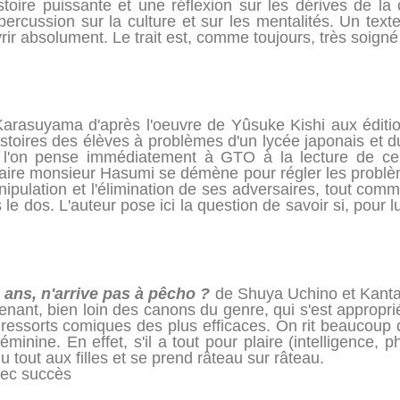
stoire puissante et une réflexion sur les dérives de la
percussion sur la culture et sur les mentalités. Un tex
ir absolument. Le trait est, comme toujours, très soigné e
i Karasuyama d'après l'oeuvre de Yûsuke Kishi aux éditi
istoires des élèves à problèmes d'un lycée japonais et d
 l'on pense immédiatement à GTO à la lecture de ce
opulaire monsieur Hasumi se démène pour régler les probl
pulation et l'élimination de ses adversaires, tout comm
 le dos. L'auteur pose ici la question de savoir si, pour l
 ans, n'arrive pas à pêcho ?
de Shuya Uchino et Kanta
nant, bien loin des canons du genre, qui s'est approprié
 ressorts comiques des plus efficaces. On rit beaucoup
minine. En effet, s'il a tout pour plaire (intelligence,
u tout aux filles et se prend râteau sur râteau.
vec succès