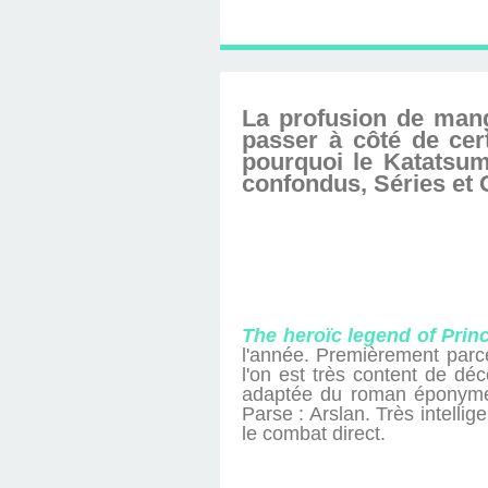
D'ÉDITION, LES INT
MUSÉE D'ORSAY-2
SUR LE BL
PLUS ENC
La profusion de manga
passer à côté de cert
pourquoi le Katatsum
confondus, Séries et O
The heroïc legend of Prin
l'année. Premièrement parce
l'on est très content de dé
adaptée du roman éponyme 
Parse : Arslan. Très intellige
le combat direct.