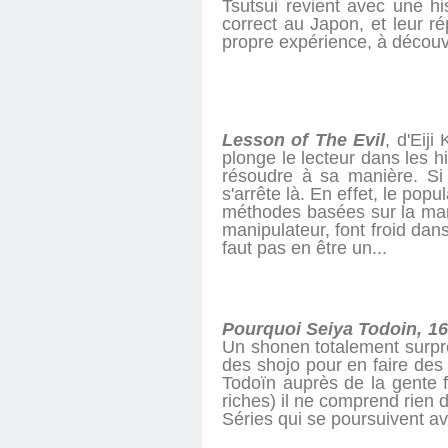
Tsutsui revient avec une hi
correct au Japon, et leur ré
propre expérience, à découvr
Lesson of The Evil
, d'Eij
plonge le lecteur dans les h
résoudre à sa manière. Si
s'arrête là. En effet, le p
méthodes basées sur la mani
manipulateur, font froid dans
faut pas en être un...
Pourquoi Seiya Todoin, 16
Un shonen totalement surpre
des shojo pour en faire des
Todoïn auprès de la gente fé
riches) il ne comprend rien d
Séries qui se poursuivent a