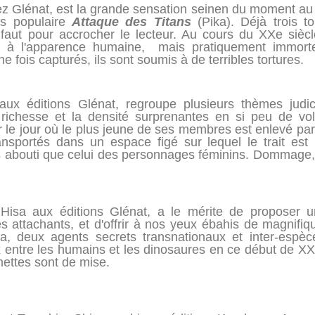
z Glénat, est la grande sensation seinen du moment au 
ès populaire
Attaque des Titans
(Pika). Déjà trois t
faut pour accrocher le lecteur. Au cours du XXe siècl
res à l'apparence humaine, mais pratiquement immortel
e fois capturés, ils sont soumis à de terribles tortures.
 aux éditions Glénat, regroupe plusieurs thèmes jud
 richesse et la densité surprenantes en si peu de v
er le jour où le plus jeune de ses membres est enlevé pa
ansportés dans un espace figé sur lequel le trait est 
abouti que celui des personnages féminins. Dommage, m
Hisa aux éditions Glénat, a le mérite de proposer un
 attachants, et d'offrir à nos yeux ébahis de magnifiqu
a, deux agents secrets transnationaux et inter-espè
x entre les humains et les dinosaures en ce début de X
nettes sont de mise.