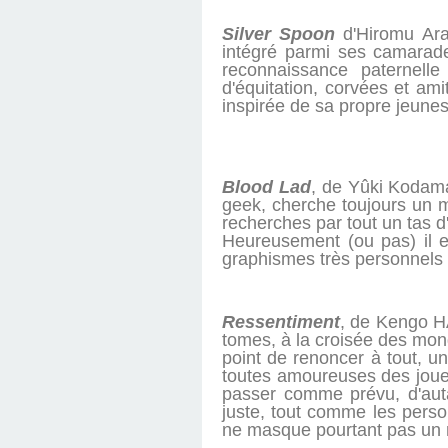
Silver Spoon
d'Hiromu Ara
intégré parmi ses camarade
reconnaissance paternelle
d'équitation, corvées et am
inspirée de sa propre jeune
Blood Lad
, de Yûki Kodama
geek, cherche toujours un m
recherches par tout un tas 
Heureusement (ou pas) il e
graphismes très personnels 
Ressentiment
, de Kengo H
tomes, à la croisée des mond
point de renoncer à tout, un
toutes amoureuses des joueu
passer comme prévu, d'auta
juste, tout comme les pers
ne masque pourtant pas un ma