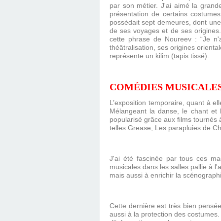
par son métier. J'ai aimé la grande
présentation de certains costumes. 
possédait sept demeures, dont une à 
de ses voyages et de ses origines. I
cette phrase de Noureev : “Je n'
théâtralisation, ses origines orie
représente un kilim (tapis tissé).
COMÉDIES MUSICALES
L’exposition temporaire, quant à e
Mélangeant la danse, le chant et 
popularisé grâce aux films tourné
telles Grease, Les parapluies de Ch
J'ai été fascinée par tous ces ma
musicales dans les salles pallie à l
mais aussi à enrichir la scénograph
Cette dernière est très bien pensé
aussi à la protection des costumes.