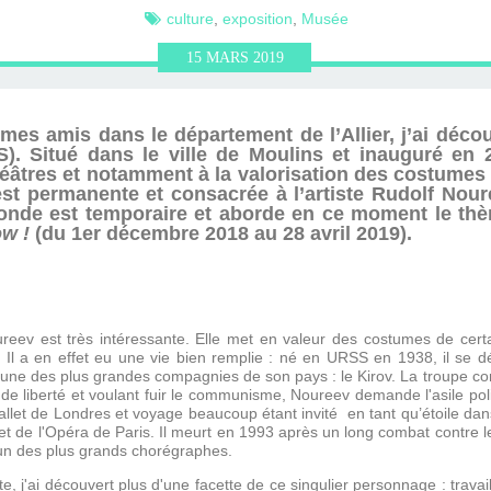
ERVIEWS ET
010-2011
OG
JARDINS DE PARIS
culture
,
exposition
,
Musée
15
MARS
2019
ORE
mes amis dans le département de l’Allier, j’ai déco
 Situé dans le ville de Moulins et inauguré en 2
héâtres et notamment à la valorisation des costumes 
 est permanente et consacrée à l’artiste Rudolf Nou
conde est temporaire et aborde en ce moment le th
ow !
(du 1er décembre 2018 au 28 avril 2019).
reev est très intéressante. Elle met en valeur des costumes de certa
. Il a en effet eu une vie bien remplie : né en URSS en 1938, il se
e une des plus grandes compagnies de son pays : le Kirov. La troupe con
de liberté et voulant fuir le communisme, Noureev demande l'asile pol
et de Londres et voyage beaucoup étant invité en tant qu’étoile dans 
llet de l'Opéra de Paris. Il meurt en 1993 après un long combat contre l
 un des plus grands chorégraphes.
, j'ai découvert plus d'une facette de ce singulier personnage : travai