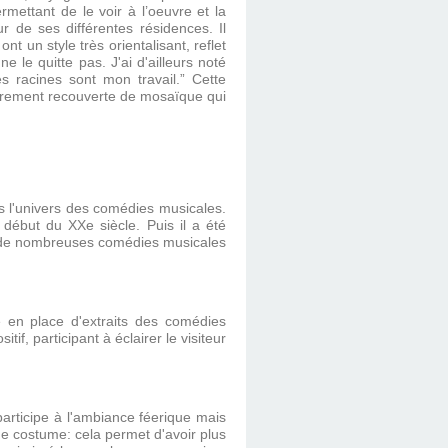
rmettant de le voir à l’oeuvre et la
ur de ses différentes résidences. Il
t un style très orientalisant, reflet
e le quitte pas. J'ai d'ailleurs noté
 racines sont mon travail.” Cette
ièrement recouverte de mosaïque qui
s l'univers des comédies musicales.
début du XXe siècle. Puis il a été
t de nombreuses comédies musicales
e en place d'extraits des comédies
f, participant à éclairer le visiteur
articipe à l'ambiance féerique mais
ue costume: cela permet d'avoir plus