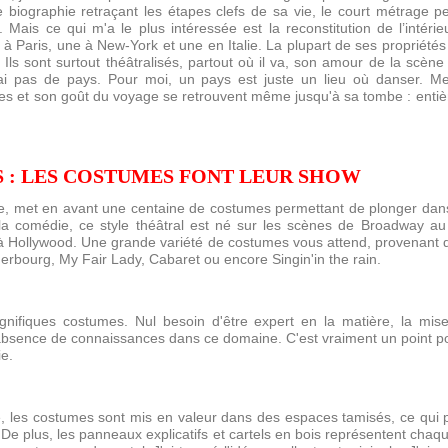
 biographie retraçant les étapes clefs de sa vie, le court métrage pe
Mais ce qui m'a le plus intéressée est la reconstitution de l’intérie
Paris, une à New-York et une en Italie. La plupart de ses propriétés on
ls sont surtout théâtralisés, partout où il va, son amour de la scène n
ai pas de pays. Pour moi, un pays est juste un lieu où danser. Mes
ntales et son goût du voyage se retrouvent même jusqu'à sa tombe : ent
 : LES COSTUMES FONT LEUR SHOW
lle, met en avant une centaine de costumes permettant de plonger dan
la comédie, ce style théâtral est né sur les scènes de Broadway au 
s à Hollywood. Une grande variété de costumes vous attend, provenan
erbourg, My Fair Lady, Cabaret ou encore Singin'in the rain.
gnifiques costumes. Nul besoin d'être expert en la matière, la mis
'absence de connaissances dans ce domaine. C'est vraiment un point positi
ie.
e, les costumes sont mis en valeur dans des espaces tamisés, ce qui p
 De plus, les panneaux explicatifs et cartels en bois représentent chaq