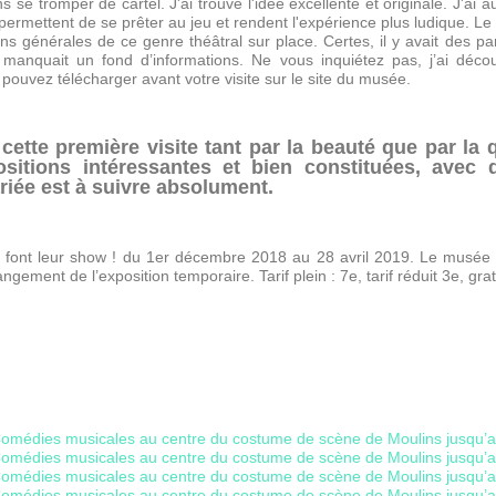
s se tromper de cartel. J'ai trouvé l'idée excellente et originale. J'ai
permettent de se prêter au jeu et rendent l'expérience plus ludique. Le 
ons générales de ce genre théâtral sur place. Certes, il y avait des p
manquait un fond d’informations. Ne vous inquiétez pas, j’ai découve
pouvez télécharger avant votre visite sur le site du musée.
 cette première visite tant par la beauté que par la 
itions intéressantes et bien constituées, avec 
riée est à suivre absolument.
font leur show ! du 1er décembre 2018 au 28 avril 2019. Le musée es
gement de l’exposition temporaire. Tarif plein : 7e, tarif réduit 3e, grat