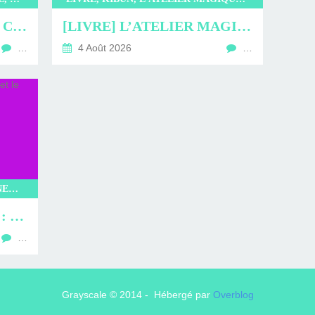
[LIVRE] L’INCROYABLE CAFÉ NEKOMIMI : PROMENADE EN CHARTMANTE COMPAGNIE
[LIVRE] L’ATELIER MAGIQUE DE KOBE : UN STYLO POUR LA VIE
…
4 Août 2026
…
MANGAS, GLENAT, ONE SHOT, INEXISTENTS, TAKEALIONGAWA, SEINEN
[MANGA] INEXISTENTS : LA CONDAMNÉE ET LE DÉMON FAN
…
Grayscale © 2014 - Hébergé par
Overblog