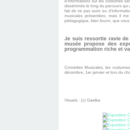
d'informations sur les costumes san
disséminés le long du parcours qui 
fait de ne pas avoir eu d’informati
musicales présentées, mais il me 
pédagogique, bien fourni, que vous 
Je suis ressortie ravie de
musée propose des expos
programmation riche et va
Comédies Musicales, les costumes 
décembre, 1er janvier et lors du chan
Visuels : (c) Gaelka