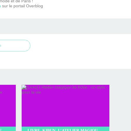
mode et de Paris !
a
sur le portail Overblog
e
LIVRE, LITTÉRATURE JAPONAISE, LITTÉRATURE, KIBUN, L’INCROYABLE CAFÉ NEKOMIMI, SAKI MURAYAMA
LIVRE, KIBUN, L’ATELIER MAGIQUE DE KOBE, KYOKO HASUMI, LITTÉRATURE JAPONAISE, LITTÉRATURE, ROMAN