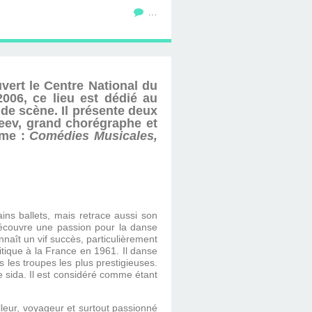
…
uvert le Centre National du
006, ce lieu est dédié au
de scène. Il présente deux
reev, grand chorégraphe et
ème :
Comédies Musicales,
ins ballets, mais retrace aussi son
 découvre une passion pour la danse
naît un vif succès, particulièrement
itique à la France en 1961. Il danse
les troupes les plus prestigieuses.
e sida. Il est considéré comme étant
lleur, voyageur et surtout passionné