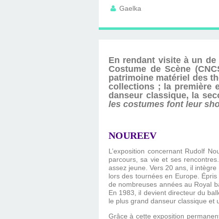
D'ÉDITION, LES INT
MUSÉE D'ORSAY-2
SUR LE BL
Gaelka
PLUS ENC
En rendant visite à un de 
Costume de Scène (CNCS).
patrimoine matériel des t
collections ; la première
danseur classique, la se
les costumes font leur sh
NOUREEV
L’exposition concernant Rudolf Nou
parcours, sa vie et ses rencontres
assez jeune. Vers 20 ans, il intègr
lors des tournées en Europe. Épris 
de nombreuses années au Royal ball
En 1983, il devient directeur du ba
le plus grand danseur classique et
Grâce à cette exposition permanente