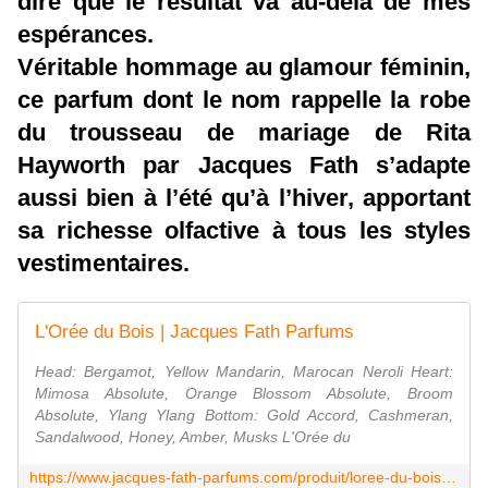
dire que le résultat va au-delà de mes
espérances.
Véritable hommage au glamour féminin,
ce parfum dont le nom rappelle la robe
du trousseau de mariage de Rita
Hayworth par Jacques Fath s’adapte
aussi bien à l’été qu’à l’hiver, apportant
sa richesse olfactive à tous les styles
vestimentaires.
L'Orée du Bois | Jacques Fath Parfums
Head: Bergamot, Yellow Mandarin, Marocan Neroli Heart:
Mimosa Absolute, Orange Blossom Absolute, Broom
Absolute, Ylang Ylang Bottom: Gold Accord, Cashmeran,
Sandalwood, Honey, Amber, Musks L'Orée du
https://www.jacques-fath-parfums.com/produit/loree-du-bois/?lang=fr