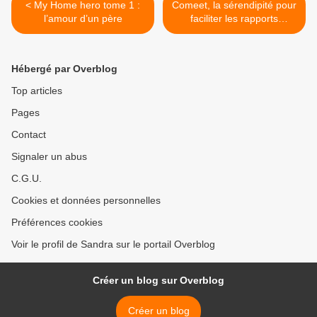
< My Home hero tome 1 :
Comeet, la sérendipité pour
l’amour d’un père
faciliter les rapports
humains au travail >
Hébergé par Overblog
Top articles
Pages
Contact
Signaler un abus
C.G.U.
Cookies et données personnelles
Préférences cookies
Voir le profil de Sandra sur le portail Overblog
Créer un blog sur Overblog
Créer un blog