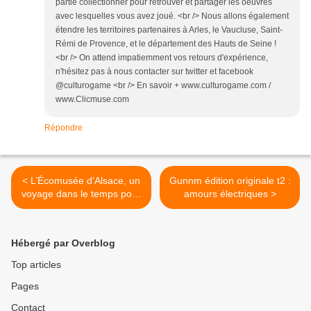
partie collectionner pour retrouver et partager les oeuvres
avec lesquelles vous avez joué. <br /> Nous allons également
étendre les territoires partenaires à Arles, le Vaucluse, Saint-
Rémi de Provence, et le département des Hauts de Seine !
<br /> On attend impatiemment vos retours d'expérience,
n'hésitez pas à nous contacter sur twitter et facebook
@culturogame <br /> En savoir + www.culturogame.com /
www.Clicmuse.com
Répondre
< L’Écomusée d'Alsace, un
Gunnm édition originale t2 :
voyage dans le temps pour
amours électriques >
petits et grands
Hébergé par Overblog
Top articles
Pages
Contact