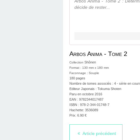
Arbos Anima - Tome 2 : Détermin
décide de rester...
Arbos Anima - Tome 2
Shônen
Collection
Format : 130 mm x 180 mm
Faconnage : Souple
180
pages
Nombre de tomes associés : 4 - série en cour
Editeur Japonais : Tokuma Shoten
Paru en octobre 2016
EAN :
9782344017487
ISBN : 978-2-344-01748-7
Hachette: 3536089
Prix:
6.90
€
Article précédent