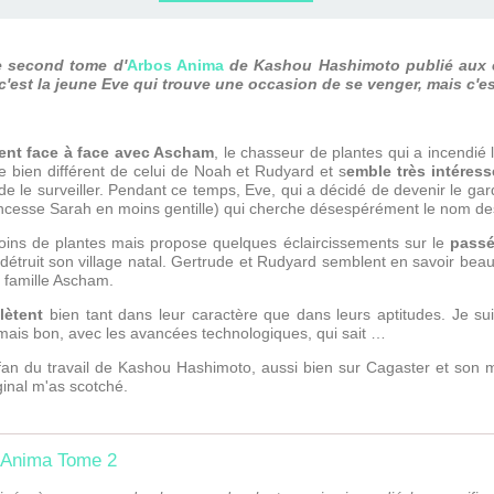
ERVIEWS ET
010-2011
OG
JARDINS DE PARIS
e second tome d'
Arbos Anima
de Kashou Hashimoto publié aux é
ORE
'est la jeune Eve qui trouve une occasion de se venger, mais c'est
ent face à face avec Ascham
, le chasseur de plantes qui a incendié l
 bien différent de celui de Noah et Rudyard et s
emble très intéres
e le surveiller. Pendant ce temps, Eve, qui a décidé de devenir le gar
incesse Sarah en moins gentille) qui cherche désespérément le nom des 
ns de plantes mais propose quelques éclaircissements sur le
pass
 détruit son village natal. Gertrude et Rudyard semblent en savoir be
 famille Ascham.
lètent
bien tant dans leur caractère que dans leurs aptitudes. Je su
 mais bon, avec les avancées technologiques, qui sait …
nt fan du travail de Kashou Hashimoto, aussi bien sur Cagaster et so
ginal m'as scotché.
 Anima Tome 2