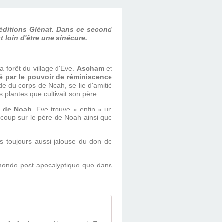
ditions Glénat. Dans ce second
 loin d'être une sinécure.
a forêt du village d'Eve.
Ascham
et
sé par le pouvoir de réminiscence
de du corps de Noah, se lie d'amitié
plantes que cultivait son père.
é de Noah
. Eve trouve « enfin » un
aucoup sur le père de Noah ainsi que
is toujours aussi jalouse du don de
n monde post apocalyptique que dans