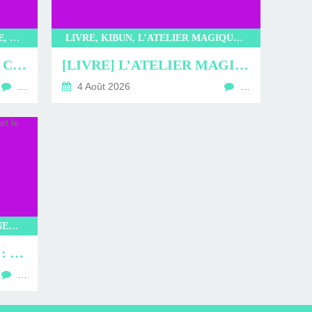
LIVRE, LITTÉRATURE JAPONAISE, LITTÉRATURE, KIBUN, L’INCROYABLE CAFÉ NEKOMIMI, SAKI MURAYAMA
LIVRE, KIBUN, L’ATELIER MAGIQUE DE KOBE, KYOKO HASUMI, LITTÉRATURE JAPONAISE, LITTÉRATURE, ROMAN
[LIVRE] L’INCROYABLE CAFÉ NEKOMIMI : PROMENADE EN CHARTMANTE COMPAGNIE
[LIVRE] L’ATELIER MAGIQUE DE KOBE : UN STYLO POUR LA VIE
…
4 Août 2026
…
MANGAS, GLENAT, ONE SHOT, INEXISTENTS, TAKEALIONGAWA, SEINEN
[MANGA] INEXISTENTS : LA CONDAMNÉE ET LE DÉMON FAN
…