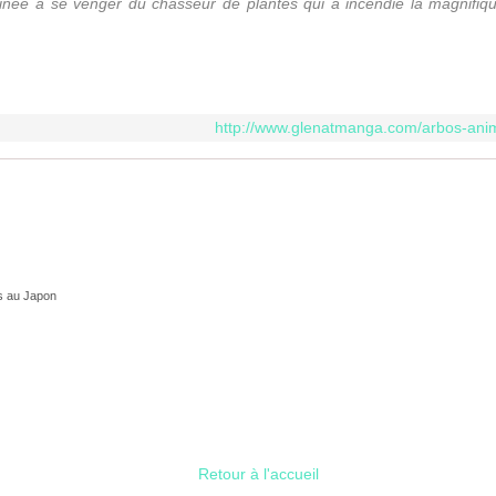
ée à se venger du chasseur de plantes qui a incendié la magnifique
http://www.glenatmanga.com/arbos-an
s au Japon
Retour à l'accueil