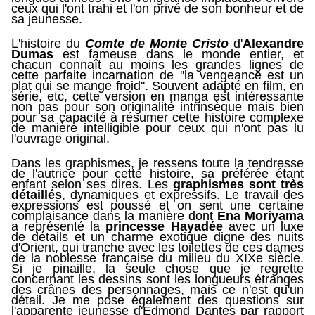
ceux qui l'ont trahi et l'on privé de son bonheur et de
sa jeunesse.
L'histoire du
Co
m
te de Monte Cristo
d'
Alexandre
Dumas
est fameuse dans le monde entier, et
chacun connaît au moins les grandes lignes de
cette parfaite incarnation de
''
la vengeance est un
plat qui se mange froid
''
.
Souvent a
dapté en film, en
série, etc, cette
version en manga est intéressante
non pas pour son originalité intrinsèque mais bien
pour sa capacité à résumer cette histoire complexe
de manière intelligible pour ceux qui n'ont pas lu
l'ouvrage original.
Dans les graphismes, je ressen
s
toute la tendresse
de l'autrice pour cette histoire, sa préférée étant
enfant selon ses dires. Les
graphismes sont très
détaillés
, dynamiques et expressifs. Le travail des
expressions est poussé et on sent une certaine
complaisance dans la manière dont
Ena Moriyama
a représenté la
princesse Hayadée
avec un luxe
de détails et un charme exotique digne des nuits
d'Orient, qui tranche avec les toilettes de ces dames
de la noblesse française du milieu du XIXe siècle.
Si je pinaille, la seule chose que je regrette
concernant les dessins sont les longueurs étranges
des crânes des personnages, mais ce n'est qu'un
détail. Je me pose également des questions sur
l'apparente jeunesse d'Edmond Dantes par rapport