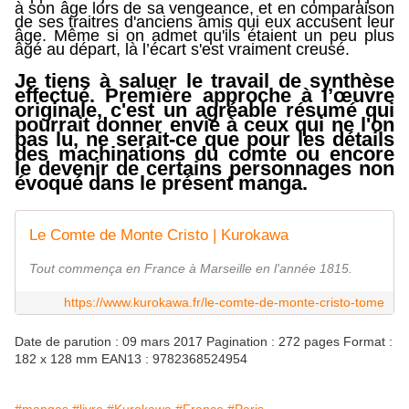
à son âge lors de sa vengeance, et en comparaison
de ses traitres d'anciens amis qui eux accusent leur
âge. Même si on admet qu'ils étaient un peu plus
âgé au départ, là l’écart s'est vraiment creusé.
Je tien
s
à saluer le travail de synthèse
effectu
é
.
Première
approche à l’œuvre
originale, c'est un agréable résumé qui
pourrait donner envie à ceux qui ne l'on
pas lu, ne serait-ce que pour les détails
des machinations du comte ou encore
le devenir de certains personnages non
évoqué dans le présent manga.
Le Comte de Monte Cristo | Kurokawa
Tout commença en France à Marseille en l'année 1815.
https://www.kurokawa.fr/le-comte-de-monte-cristo-tome
Date de parution : 09 mars 2017 Pagination : 272 pages Format :
182 x 128 mm EAN13 : 9782368524954