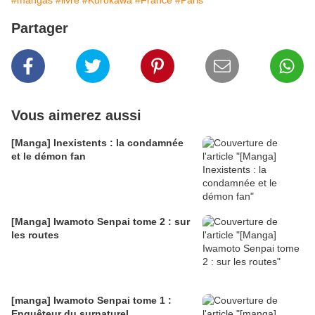
#mangas
#livre
#Kurokawa
#France
#Paris
Partager
Vous aimerez aussi
[Manga] Inexistents : la condamnée
et le démon fan
[Manga] Iwamoto Senpai tome 2 : sur
les routes
[manga] Iwamoto Senpai tome 1 :
Enquêteur du surnaturel