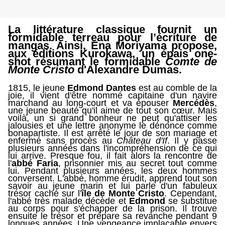
La littérature classique fourni
t
un
formidable terreau pour l’écriture de
mangas.
A
insi, Ena Moriyama propose,
aux éditions Kurokawa, un épais one-
shot résumant le formidable
Comte de
Monte Cristo
d'Alexandre Dumas.
1815, le jeune
Edmond Dantes
est au comble de la
joie, il vient d'être nommé capitaine d'un navire
marchand au long-court
et
va épouser
Merc
é
dès
,
une jeune beauté qu'il aime de tout son
cœur.
Mais
voilà, un si grand bonheur ne peut qu'attiser les
jalousies
et une lettre anonyme le dénonce comme
bonapartiste. Il est arrêté le jour de son mariage et
enfermé sans
procès
au
Château
d'If
. Il y passe
plusieurs ann
ées dans l'incompréhension de
ce
qui
lui arrive. Presque fou, il fait alors la rencontre de
l'
abbé
Faria
, prisonnier mis au secret tout comme
lui. Pendant plusieurs années, les deux hommes
conversent. L'abbé, homme érudit, apprend tout son
savoir au jeune marin et lui parle d'un fabuleux
trésor caché sur l'
île de Monte Cristo
. Cependant,
l'abbé très malade décède et
Edmond
se substitue
au corps pour s'échapper de la prison. Il trouve
ensuite le trésor et prépare sa revanche pendant 9
longues années.
Une vengeance implacable
envers