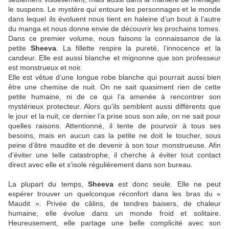
le suspens. Le mystère qui entoure les personnages et le monde
dans lequel ils évoluent nous tient en haleine d’un bout à l’autre
du manga et nous donne envie de découvrir les prochains tomes.
Dans ce premier volume, nous faisons la connaissance de la
petite
Sheeva
. La fillette respire la pureté, l’innocence et la
candeur. Elle est aussi blanche et mignonne que son professeur
est monstrueux et noir.
Elle est vêtue d’une longue robe blanche qui pourrait aussi bien
être une chemise de nuit. On ne sait quasiment rien de cette
petite humaine, ni de ce qui l’a amenée à rencontrer son
mystérieux protecteur. Alors qu’ils semblent aussi différents que
le jour et la nuit, ce dernier l’a prise sous son aile, on ne sait pour
quelles raisons. Attentionné, il tente de pourvoir à tous ses
besoins, mais en aucun cas la petite ne doit le toucher, sous
peine d’être maudite et de devenir à son tour monstrueuse. Afin
d’éviter une telle catastrophe, il cherche à éviter tout contact
direct avec elle et s’isole régulièrement dans son bureau.
La plupart du temps,
Sheeva
est donc seule. Elle ne peut
espérer trouver un quelconque réconfort dans les bras du «
Maudit ». Privée de câlins, de tendres baisers, de chaleur
humaine, elle évolue dans un monde froid et solitaire.
Heureusement, elle partage une belle complicité avec son