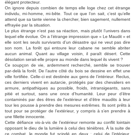
élégant protecteur.
On ignore depuis combien de temps elle loge chez cet étrange
individu, mi-homme, mi-bête. Tout ce que l’on sait, c’est qu’elle
attend que sa tante vienne la chercher, bien sagement, nullement
effrayée par la situation.
Le plus étrange n’est pas sa réaction, mais plutôt l’univers dans
lequel elle évolue. On a l’étrange impression que « Le Maudit » et
elle sont les seuls survivants d’un désastre qui ne veut pas dire
son nom. La forêt qui entoure leur cabane ne semble abriter
aucun animal. Quant au village voisin, il paraît désert. Cette
désolation serait-elle propre au monde dans lequel ils vivent ?
Ce soupçon de vie, ardemment recherché, semble se trouver
par-delà la forêt. De l’autre côté du bois se dessine en effet une
ville fortifiée. Celle-ci est destinée aux gens de l’intérieur. Reclus,
ces derniers vivent en autarcie, protégés par des chevaliers en
armure, antipathiques au possible, froids, intransigeants, sans
pitié et surtout, sans une once d’humanité. Leur peur d’être
contaminés par des êtres de l’extérieur et d’être maudits à leur
tour les pousse à prendre des mesures extrêmes. Ils sont prêts à
tout pour se protéger de l’extérieur, y compris à s’en prendre à
une fillette innocente.
Cette défiance vis-à-vis de l’extérieur remonte au conflit lointain
opposant le dieu de la lumière à celui des ténèbres. À la suite de
ce combat, le monde fut scindé en deux : celui de l’intérieur,