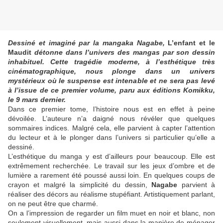
Dessiné et imaginé par la mangaka Nagabe,
L’enfant et le
Maudit
détonne dans l’univers des mangas par son dessin
inhabituel. Cette tragédie moderne, à l’esthétique très
cinématographique, nous plonge dans un univers
mystérieux où le suspense est intenable et ne sera pas levé
à l’issue de ce premier volume, paru aux éditions Komikku,
le 9 mars dernier.
Dans ce premier tome, l’histoire nous est en effet à peine
dévoilée. L’auteure n’a daigné nous révéler que quelques
sommaires indices. Malgré cela, elle parvient à capter l’attention
du lecteur et à le plonger dans l’univers si particulier qu’elle a
dessiné.
L’esthétique du manga y est d’ailleurs pour beaucoup. Elle est
extrêmement recherchée. Le travail sur les jeux d’ombre et de
lumière a rarement été poussé aussi loin. En quelques coups de
crayon et malgré la simplicité du dessin,
Nagabe
parvient à
réaliser des décors au réalisme stupéfiant. Artistiquement parlant,
on ne peut être que charmé.
On a l’impression de regarder un film muet en noir et blanc, non
seulement visuellement, mais aussi dans la manière de ménager