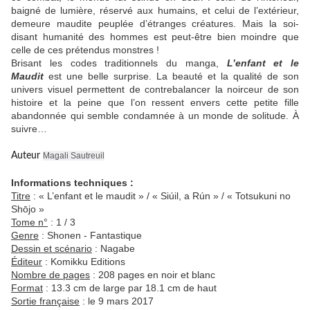
baigné de lumière, réservé aux humains, et celui de l’extérieur,
demeure maudite peuplée d’étranges créatures. Mais la soi-
disant humanité des hommes est peut-être bien moindre que
celle de ces prétendus monstres !
Brisant les codes traditionnels du manga,
L’enfant et le
Maudit
est une belle surprise. La beauté et la qualité de son
univers visuel permettent de contrebalancer la noirceur de son
histoire et la peine que l’on ressent envers cette petite fille
abandonnée qui semble condamnée à un monde de solitude. À
suivre…
Auteur
Magali Sautreuil
Informations techniques :
Titre
: « L’enfant et le maudit » / « Siúil, a Rún » / « Totsukuni no
Shōjo »
Tome n°
: 1 / 3
Genre
: Shonen - Fantastique
Dessin et scénario
: Nagabe
Éditeur
: Komikku Editions
Nombre de pages
: 208 pages en noir et blanc
Format
: 13.3 cm de large par 18.1 cm de haut
Sortie française
: le 9 mars 2017