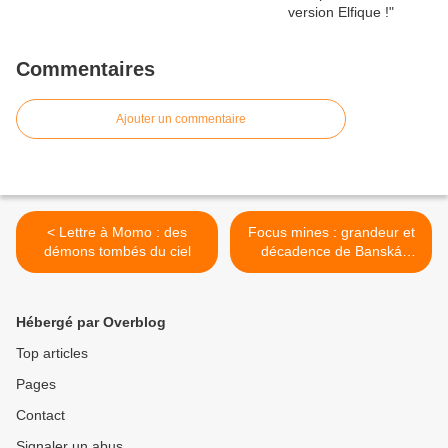
Commentaires
Ajouter un commentaire
< Lettre à Momo : des
Focus mines : grandeur et
démons tombés du ciel
décadence de Banská
Štiavnica la dorée >
Hébergé par Overblog
Top articles
Pages
Contact
Signaler un abus