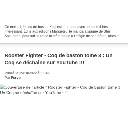
Ce mois-ci, le coq de baston Keiji est de retour avec un tome 4 très
intéressant. Édité aux éditions Mangetsu, le manga atypique de Shu
Sakuratani poursuit sa route la crête haute à l’effigie de son héros, alors que
de nouvelles menaces font leur apparition…...
Rooster Fighter - Coq de baston tome 3 : Un
Coq se déchaîne sur YouTube !!!
Publié le 15/10/2022 à 09:46
Par
Furyo