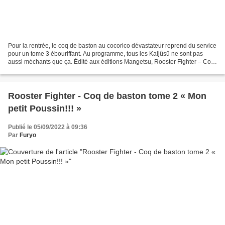
Pour la rentrée, le coq de baston au cocorico dévastateur reprend du service
pour un tome 3 ébouriffant. Au programme, tous les Kaijûsū ne sont pas
aussi méchants que ça. Édité aux éditions Mangetsu, Rooster Fighter – Coq
de Baston tome 3 de Shu Sakuratani...
Rooster Fighter - Coq de baston tome 2 « Mon
petit Poussin!!! »
Publié le 05/09/2022 à 09:36
Par
Furyo