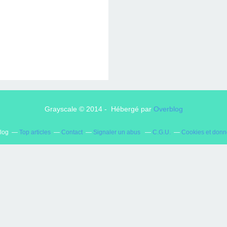
ERVIEWS ET
010-2011
OG
JARDINS DE PARIS
ORE
Grayscale © 2014 - Hébergé par
Overblog
blog
Top articles
Contact
Signaler un abus
C.G.U.
Cookies et donn