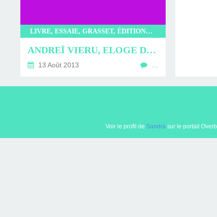
D'ÉDITION, LES INT
MUSÉE D'ORSAY-2
SUR LE BL
PLUS ENC
LIVRE, ESSAIE, GRASSET, ÉDITIONS GRASSET, ANDREÏ VIERU, ELOGE DE LA VANITÉ
ANDREÏ VIERU, ELOGE DE LA VANITÉ
13 Août 2013
…
Voir le profil de
Sandra
sur le portail Over