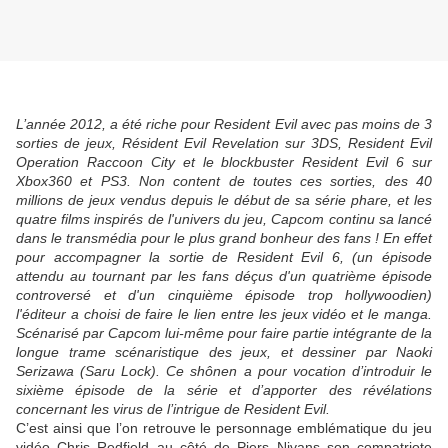
L’année 2012, a été riche pour Resident Evil avec pas moins de 3
sorties de jeux, Résident Evil Revelation sur 3DS, Resident Evil
Operation Raccoon City et le blockbuster Resident Evil 6 sur
Xbox360 et PS3. Non content de toutes ces sorties, des 40
millions de jeux vendus depuis le début de sa série phare, et les
quatre films inspirés de l'univers du jeu, Capcom continu sa lancé
dans le transmédia pour le plus grand bonheur des fans ! En effet
pour accompagner la sortie de Resident Evil 6, (un épisode
attendu au tournant par les fans déçus d'un quatrième épisode
controversé et d'un cinquième épisode trop hollywoodien)
l'éditeur a choisi de faire le lien entre les jeux vidéo et le manga.
Scénarisé par Capcom lui-même pour faire partie intégrante de la
longue trame scénaristique des jeux, et dessiner par Naoki
Serizawa (Saru Lock). Ce shônen a pour vocation d’introduir le
sixième épisode de la série et d’apporter des révélations
concernant les virus de l’intrigue de Resident Evil.
C’est ainsi que l’on retrouve le personnage emblématique du jeu
vidéo Chris Redfield au côté de Piers Nivans son compatriote