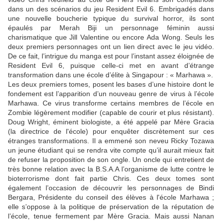
dans un des scénarios du jeu Resident Evil 6. Embrigadés dans
une nouvelle boucherie typique du survival horror, ils sont
épaulés par Merah Biji un personnage féminin aussi
charismatique que Jill Valentine ou encore Ada Wong. Seuls les
deux premiers personnages ont un lien direct avec le jeu vidéo.
De ce fait, l’intrigue du manga est pour l’instant assez éloignée de
Resident Evil 6, puisque celle-ci met en avant d’étrange
transformation dans une école d’élite à Singapour : « Marhawa ».
Les deux premiers tomes, posent les bases d’une histoire dont le
fondement est l’apparition d’un nouveau genre de virus à l’école
Marhawa. Ce virus transforme certains membres de l’école en
Zombie légèrement modifier (capable de courir et plus résistant).
Doug Wright, éminent biologiste, a été appelé par Mère Gracia
(la directrice de l'école) pour enquêter discrètement sur ces
étranges transformations. Il a emmené son neveu Ricky Tozawa
un jeune étudiant qui se rendra vite compte qu’il aurait mieux fait
de refuser la proposition de son ongle. Un oncle qui entretient de
très bonne relation avec la B.S.A.A l’organisme de lutte contre le
bioterrorisme dont fait partie Chris. Ces deux tomes sont
également l’occasion de découvrir les personnages de Bindi
Bergara, Présidente du conseil des élèves à l'école Marhawa ;
elle s’oppose à la politique de préservation de la réputation de
l’école, tenue fermement par Mère Gracia. Mais aussi Nanan