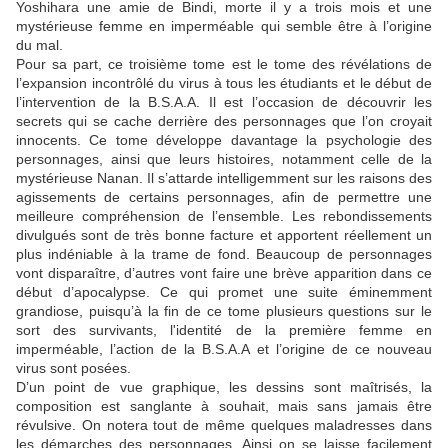
Yoshihara une amie de Bindi, morte il y a trois mois et une
mystérieuse femme en imperméable qui semble être à l’origine
du mal.
Pour sa part, ce troisième tome est le tome des révélations de
l’expansion incontrôlé du virus à tous les étudiants et le début de
l’intervention de la B.S.A.A. Il est l’occasion de découvrir les
secrets qui se cache derrière des personnages que l’on croyait
innocents. Ce tome développe davantage la psychologie des
personnages, ainsi que leurs histoires, notamment celle de la
mystérieuse Nanan. Il s’attarde intelligemment sur les raisons des
agissements de certains personnages, afin de permettre une
meilleure compréhension de l’ensemble. Les rebondissements
divulgués sont de très bonne facture et apportent réellement un
plus indéniable à la trame de fond. Beaucoup de personnages
vont disparaître, d’autres vont faire une brève apparition dans ce
début d’apocalypse. Ce qui promet une suite éminemment
grandiose, puisqu’à la fin de ce tome plusieurs questions sur le
sort des survivants, l'identité de la première femme en
imperméable, l’action de la B.S.A.A et l’origine de ce nouveau
virus sont posées.
D’un point de vue graphique, les dessins sont maîtrisés, la
composition est sanglante à souhait, mais sans jamais être
révulsive. On notera tout de même quelques maladresses dans
les démarches des personnages. Ainsi on se laisse facilement