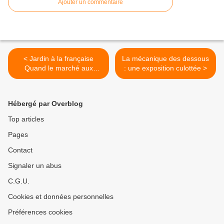
Ajouter un commentaire
< Jardin à la française
La mécanique des dessous
Quand le marché aux
: une exposition culottée >
puces rend hommage à Le
Nôtre
Hébergé par Overblog
Top articles
Pages
Contact
Signaler un abus
C.G.U.
Cookies et données personnelles
Préférences cookies