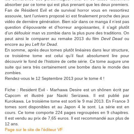
absorber par ce tome qui est plus prenant que les deux premiers.
Fan de Résident Evil et de survival horror vous en ressortirez
assouvie, tant l’univers proposé ici est finalement proche des jeux
vidéo de dernière génération. Bien sûr dans ce manga il n’est pas
question d’épouvante et d’horreur angoissantes, il s’agit plutôt
d’un défouloir man vs zombie dans la plus pure des traditions. On
peut ainsi le comparer au remake 2013 du film
Devil Dead
ou
encore au jeu
Left for Dead
.
En somme, après deux tomes plutôt linéaires dans leur structure,
ce troisième tome est celui qu’il faut absolument lire pour
découvrir le fond de l’histoire de cette série. Ce tome augure une
suite qui sera très certainement une bombe dans le monde des
zombies.
Rendez-vous le 12 Septembre 2013 pour le tome 4 !
Fiche : Resident Evil - Marhawa Desire est un shônen écrit par
Capcom et illustré par Naoki Serizawa. Il est publié par
Kurokawa. Le troisième tome est sorti le 9 mai 2013. En France 3
tomes sont disponibles et au Japon 4 le sont. La série est en
cours. Ce tome comporte 224 pages regroupées en 9 chapitres.
Il est vendu au prix de 7,65 euros. Il est recommandé aux plus de
12 ans.
Page sur le site de l'éditeur VF