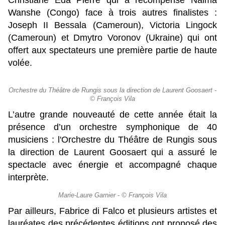
Christiane Eda Pierre qui a récompensé Naima
Wanshe (Congo) face à trois autres finalistes :
Joseph II Bessala (Cameroun), Victoria Lingock
(Cameroun) et Dmytro Voronov (Ukraine) qui ont
offert aux spectateurs une première partie de haute
volée.
Orchestre du Théâtre de Rungis sous la direction de Laurent Goosaert -
© François Vila
L’autre grande nouveauté de cette année était la
présence d’un orchestre symphonique de 40
musiciens : l'Orchestre du Théâtre de Rungis sous
la direction de Laurent Goosaert qui a assuré le
spectacle avec énergie et accompagné chaque
interprète.
Marie-Laure Garnier - © François Vila
Par ailleurs, Fabrice di Falco et plusieurs artistes et
lauréates des précédentes éditions ont proposé des