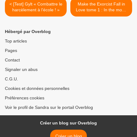
< [Test] Gylt « Combattre le
​​​​​​​Make the Exorcist Fall in
harcèlement à l’école ! »
Love tome 1 : In the mood
for love ? >
Hébergé par Overblog
Top articles
Pages
Contact
Signaler un abus
C.G.U.
Cookies et données personnelles
Préférences cookies
Voir le profil de Sandra sur le portail Overblog
Créer un blog sur Overblog
Créer un blog