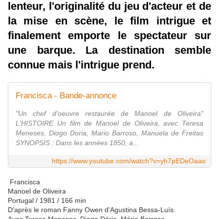
lenteur, l'originalité du jeu d'acteur et de
la mise en scène, le film intrigue et
finalement emporte le spectateur sur
une barque. La destination semble
connue mais l'intrigue prend.
Francisca - Bande-annonce
"Un chef d'oeuvre restaurée de Manoel de Oliveira"
L'HISTOIRE Un film de Manoel de Oliveira, avec Teresa
Meneses, Diogo Doria, Mario Barroso, Manuela de Freitas
SYNOPSIS : Dans les années 1850, a...
https://www.youtube.com/watch?v=yh7pEDeOaao
Francisca
Manoel de Oliveira
Portugal / 1981 / 166 min
D'après le roman Fanny Owen d'Agustina Bessa-Luís.