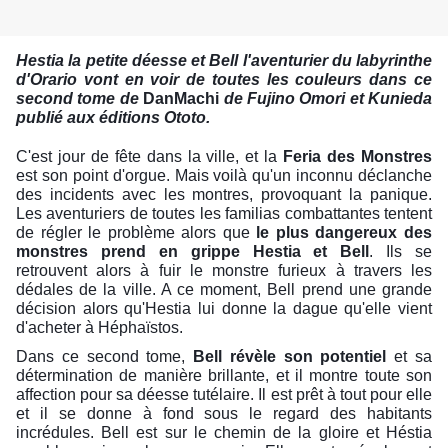
Hestia la
petite déesse et Bell l'aventurier du labyrinthe
d'Orario vont en voir de toutes les couleurs dans ce
second tome de
DanMachi
de Fujino Omori et Kunieda
publié aux éditions Ototo.
C'est jour de fête dans la ville, et la
Feria des Monstres
est son point d'orgue.
M
ais voilà qu'un inconnu déclanche
des incidents avec les montres, provoquant la panique.
Les aventuriers de toutes les familias combattantes tentent
de régler le problème alors que
le plus dangereux des
monstres prend en grippe Hestia et Bell
.
Ils se
retrouvent alors à fuir le monstre furieux à travers les
dédales de la ville.
A ce moment,
Bell prend une grande
décision alors qu'Hestia lui donne la dague qu'elle vient
d'acheter à Héphaïstos.
Dans ce second tome,
Bell révèle son potentiel
et sa
détermination
de manière brillante, et il montre toute son
affection pour sa déesse tutélaire. Il est p
rêt à tout pour
elle
et
il se donne à fond sous le regard des habitants
incrédules. Bell est sur le chemin de la gloire et Héstia