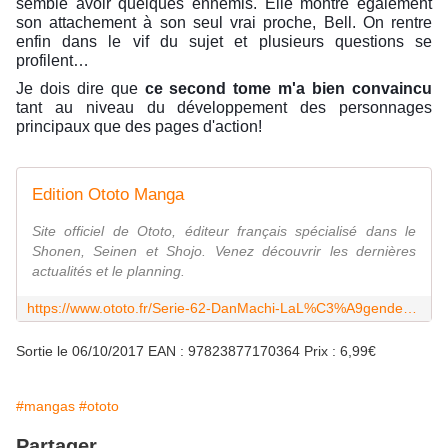
semble avoir quelques ennemis.
Elle montre également
son attachement à son seul vrai proche,
Bell
.
On rentre
enfin dans le vif du sujet et plusieurs questions se
profilent…
Je dois dire que
ce second tome m'a bien convaincu
tant au niveau du développement des personnages
principaux que des pages d'action!
Edition Ototo Manga
Site officiel de Ototo, éditeur français spécialisé dans le
Shonen, Seinen et Shojo. Venez découvrir les dernières
actualités et le planning.
https://www.ototo.fr/Serie-62-DanMachi-LaL%C3%A9gendedesFamilias
Sortie le 06/10/2017 EAN : 97823877170364 Prix : 6,99€
#mangas
#ototo
Partager