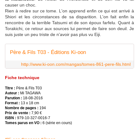
causer un choc.
Rien à redire sur ce tome. L'on apprend enfin ce qui est arrivé à
Shiori et les circonstances de sa disparition. L'on fait enfin la
rencontre de la terrible Tatsumi et de son époux farfelu. Quant à
Torakichi, ce retour aux sources lui permet de faire son deuil. Je
suis juste un peu triste de n'avoir pas plus vu Eiji.
Père & Fils T03 - Éditions Ki-oon
http://www.ki-oon.com/mangas/tomes-861-pere-fils.html
Fiche technique
Titre :
Père & Fils T03
Auteur :
Mi TAGAWA
Parution :
18-08-2016
Format :
13 x 18 cm
Nombre de pages :
194
Prix de vente :
7,90 €
ISBN :
979-10-327-0016-7
Tomes parus en VO :
6 (série en cours)