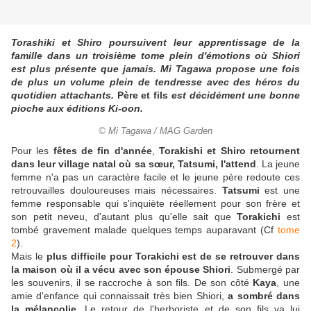
Torashiki et Shiro poursuivent leur apprentissage de la
famille dans un troisième tome plein d'émotions où Shiori
est plus présente que jamais. Mi Tagawa propose une fois
de plus un volume plein de tendresse avec des héros du
quotidien attachants.
Père et fils
est décidément une bonne
pioche aux éditions Ki-oon.
© Mi Tagawa / MAG Garden
Pour les
fêtes de fin d'année
,
Torakishi et Shiro retournent
dans leur village natal où sa sœur, Tatsumi, l'attend
. La jeune
femme n'a pas un caractère facile et le jeune père redoute ces
retrouvailles douloureuses mais nécessaires.
Tatsumi
est une
femme responsable qui s'inquiète réellement pour son frère et
son petit neveu, d'autant plus qu'elle sait que
Torakichi
est
tombé gravement malade quelques temps auparavant (Cf
tome
2
).
Mais le
plus difficile pour Torakichi est de se retrouver dans
la maison où il a vécu avec son épouse Shiori
. Submergé par
les souvenirs, il se raccroche à son fils. De son côté
Kaya
, une
amie d'enfance qui connaissait très bien Shiori,
a sombré dans
la mélancolie
. Le retour de l'herboriste et de son fils va lui