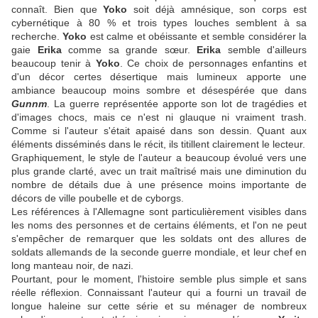
connaît. Bien que
Yoko
soit déjà amnésique, son corps est
cybernétique à 80 % et trois types louches semblent à sa
recherche.
Yoko
est calme et obéissante et semble considérer la
gaie
Erika
comme sa grande sœur.
Erika
semble d'ailleurs
beaucoup tenir à
Yoko
. Ce choix de personnages enfantins et
d'un décor certes désertique mais lumineux apporte une
ambiance beaucoup moins sombre et désespérée que dans
Gunnm
. La guerre représentée apporte son lot de tragédies et
d'images chocs, mais ce n'est ni glauque ni vraiment trash.
Comme si l'auteur s'était apaisé dans son dessin. Quant aux
éléments disséminés dans le récit, ils titillent clairement le lecteur.
Graphiquement, le style de l'auteur a beaucoup évolué vers une
plus grande clarté, avec un trait maîtrisé mais une diminution du
nombre de détails due à une présence moins importante de
décors de ville poubelle et de cyborgs.
Les références à l'Allemagne sont particulièrement visibles dans
les noms des personnes et de certains éléments, et l'on ne peut
s'empêcher de remarquer que les soldats ont des allures de
soldats allemands de la seconde guerre mondiale, et leur chef en
long manteau noir, de nazi.
Pourtant, pour le moment, l'histoire semble plus simple et sans
réelle réflexion. Connaissant l'auteur qui a fourni un travail de
longue haleine sur cette série et su ménager de nombreux