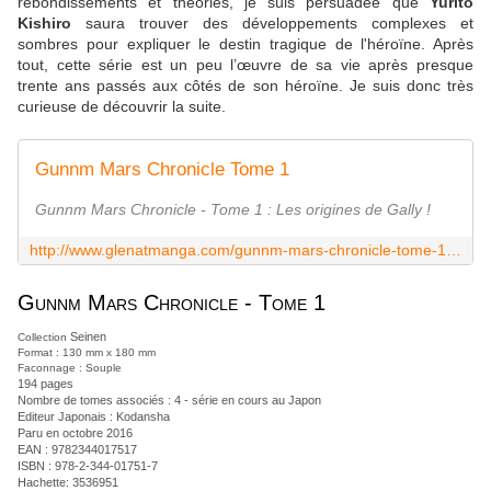
rebondissements et théories, je suis persuadée que
Yurito
Kishiro
saura trouver des développements complexes et
sombres pour expliquer le destin tragique de l'héroïne. Après
tout, cette série est un peu l’œuvre de sa vie après presque
trente ans passés aux côtés de son héroïne. Je suis donc très
curieuse de découvrir la suite.
Gunnm Mars Chronicle Tome 1
Gunnm Mars Chronicle - Tome 1 : Les origines de Gally !
http://www.glenatmanga.com/gunnm-mars-chronicle-tome-1-9782344017517.htm
Gunnm Mars Chronicle - Tome 1
Seinen
Collection
Format : 130 mm x 180 mm
Faconnage : Souple
194
pages
Nombre de tomes associés : 4 - série en cours au Japon
Editeur Japonais : Kodansha
Paru en octobre 2016
EAN :
9782344017517
ISBN : 978-2-344-01751-7
Hachette: 3536951