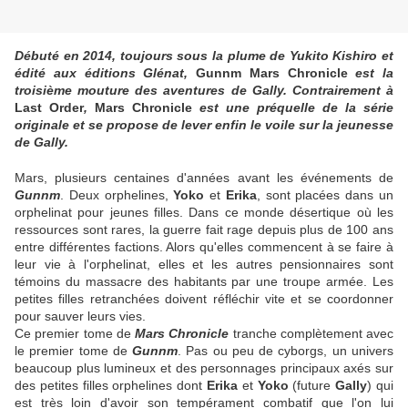
Débuté en 2014, toujours sous la plume de Yukito Kishiro et
édité aux éditions Glénat,
Gunnm Mars Chronicle
est la
troisième mouture des aventures de Gally. Contrairement à
Last Order
,
Mars Chronicle
est une préquelle de la série
originale et se propose de lever enfin le voile sur la jeunesse
de Gally.
Mars, plusieurs centaines d'années avant les événements de
Gunnm
. Deux orphelines,
Yoko
et
Erika
, sont placées dans un
orphelinat pour jeunes filles. Dans ce monde désertique où les
ressources sont rares, la guerre fait rage depuis plus de 100 ans
entre différentes factions. Alors qu'elles commencent à se faire à
leur vie à l'orphelinat, elles et les autres pensionnaires sont
témoins du massacre des habitants par une troupe armée. Les
petites filles retranchées doivent réfléchir vite et se coordonner
pour sauver leurs vies.
Ce premier tome de
Mars Chronicle
tranche complètement avec
le premier tome de
Gunnm
. Pas ou peu de cyborgs, un univers
beaucoup plus lumineux et des personnages principaux axés sur
des petites filles orphelines dont
Erika
et
Yoko
(future
Gally
) qui
est très loin d'avoir son tempérament combatif que l'on lui