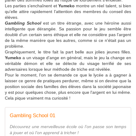
parier des sommes folles au risque de lourdement s'endetter.
L
es parties s’enchaînent et
Yumeko
montre un réel talent, si bien
qu'elle attire rapidement l'attention des membres du conseil des
élèves.
Gambling School
est un titre étrange, avec une héroïne aussi
intelligente que dérangée. Sa passion pour le jeu semble être
doublé d'un certain sens éthique et elle ne considère pas l'argent
de la même manière que les autres, comme si ce n'était pas un
problème.
Graphiquement, le titre fait la part belle aux jolies jeunes filles.
Yumeko
a un visage d'ange en général, mais le jeu la change en
véritable démon et elle se délecte du visage terrifié de ses
adversaires lorsque leur méthode de triche est révélée.
Pour le moment, l'on se demande ce que le lycée
a
à gagner
à
laisser ce genre de pratiques perdurer,
même si on devine que la
position sociale des familles des élèves dans la société japonaise
y est pour quelques chose, plus encore que l'argent en lui même.
Cela pique vraiment ma curiosité !
Gambling School 01
Découvrez une merveilleuse école où l’on passe son temps
à jouer et où l’on apprend à tricher !