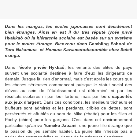
Dans les mangas, les écoles japonaises sont décidément
bien étranges.
Ai
ns
i en est il du
très réputé lycée privé
Hyakkaô où la hiérarchie scolaire est basée sur un système
pour le moins étrange. Bienvenu dans
Gambling School
de
Toru Nakamura et Homura Kawamotodisponible chez Soleil
manga.
Dans
l'école privée Hykkaô
, les enfants des élites du pays
suivent une scolarité destinée à faire d'eux les dirigeants de
demain. Jusque là
,
rien d'anormal, mais c'est après les cours que
les choses sérieuses commencent
puisque le statut social des
élèves au sein de l'établissement est déterminé ni par les
résultats scolaires ni par leur fortune, mais par leurs
capacités
aux jeux d'argent
. Dans ces conditions, les meilleurs tricheurs et
bluffeurs sont admirés et les perdants, criblés de dettes, sont
persécutés et affublé
s
du no
m
de Mike (chatte) pour les filles et
Pochy (chien) pour les garçons.
C'est dans cet
environnement
particulier qu'arrive
Yumeko Jabami
, une jeune fille étrange que
la passion du jeu semble habiter. La jeune fille n'hésite pas à