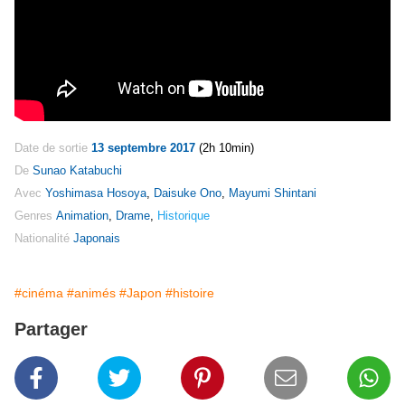
Date de sortie
13 septembre 2017
(2h 10min)
De
Sunao Katabuchi
Avec
Yoshimasa Hosoya
,
Daisuke Ono
,
Mayumi Shintani
Genres
Animation
,
Drame
,
Historique
Nationalité
Japonais
#cinéma
#animés
#Japon
#histoire
Partager