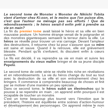
Le second tome de
Monster x Monster
de Nikiichi Tobita
vient d'arriver chez Ki-oon, et le moins que l'on puisse dire,
c'est que l'auteur ne ménage pas ses efforts ! Que de
rebondissements ; le héros serait-il enfin prêt à prendre sa
vie en main?
La fin du
premier tome
avait laissé le héros et sa ville en bien
mauvaise posture. Un homme étrange venait de le poignarder et
des monstres gigantesques semaient la terreur dans la ville. Le
héros
se réveille pour trouver un vrai carnage. Devant l'ampleur
des destructions, il retourne chez lui pour s'assurer que sa
mère
est saine et sauve. Quand il la retrouve, elle est grièvement
blessée. Pendant qu'ils s'enfuient, ils discutent enfin à cœurs
ouverts.
Le fils est décidé, il va reprendre sa vie en main et suivre les
enseignements du vieux maître
bringer et de sa jeune disciple
Pepelo
.
Le second tome de cette série se révèle très riche en révélations
et en rebondissements. La vie du héros change du tout au tout
avec la destruction de sa ville et son entraînement chez les
bringers. Il commence à comprendre beaucoup de choses et finit
par se motiver d'une manière un peu spéciale...
Dans ce second tome, le
héros subit un électrochoc
qui le
pousse à se rependre en main ; on apprend enfin pourquoi il est
incapable de toucher un monstre.
C'est un tome beaucoup plus tourné vers l'émotion que le
précédent, l'histoire est équilibrée entre scènes d'action-humour
et développement des personnages. On apprend même le nom