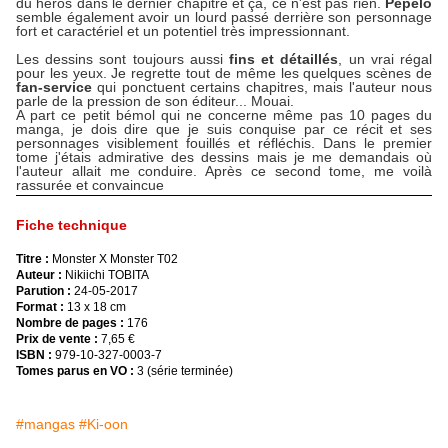
du héros dans le dernier chapitre et ça, ce n'est pas rien.
Pepelo
semble également avoir un lourd passé derrière son personnage
fort et caractériel et un potentiel très impressionnant.
Les dessins sont toujours aussi
fins et détaillés
, un vrai régal
pour les yeux. Je regrette tout de même les quelques scènes de
fan-service
qui ponctuent certains chapitres, mais l'auteur nous
parle de la pression de son éditeur... Mouai.
A part ce petit bémol qui ne concerne même pas 10 pages du
manga, je dois dire que je suis conquise par ce récit et ses
personnages visiblement fouillés et réfléchis. Dans le premier
tome j'étais admirative des dessins mais je me demandais où
l'auteur allait me conduire. Après ce second tome, me voilà
rassurée et convaincue
Fiche technique
Titre :
Monster X Monster T02
Auteur :
Nikiichi TOBITA
Parution :
24-05-2017
Format :
13 x 18 cm
Nombre de pages :
176
Prix de vente :
7,65 €
ISBN :
979-10-327-0003-7
Tomes parus en VO :
3 (série terminée)
#mangas
#Ki-oon