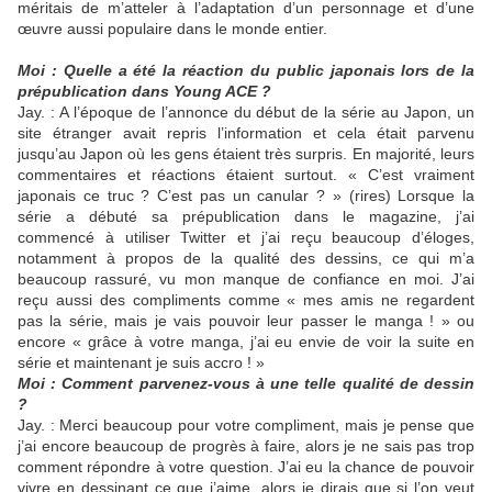
méritais de m’atteler à l’adaptation d’un personnage et d’une
œuvre aussi populaire dans le monde entier.
Moi : Quelle a été la réaction du public japonais lors de la
prépublication dans Young ACE ?
Jay. : A l’époque de l’annonce du début de la série au Japon, un
site étranger avait repris l’information et cela était parvenu
jusqu’au Japon où les gens étaient très surpris. En majorité, leurs
commentaires et réactions étaient surtout. « C’est vraiment
japonais ce truc ? C’est pas un canular ? » (rires) Lorsque la
série a débuté sa prépublication dans le magazine, j’ai
commencé à utiliser Twitter et j’ai reçu beaucoup d’éloges,
notamment à propos de la qualité des dessins, ce qui m’a
beaucoup rassuré, vu mon manque de confiance en moi. J’ai
reçu aussi des compliments comme « mes amis ne regardent
pas la série, mais je vais pouvoir leur passer le manga ! » ou
encore « grâce à votre manga, j’ai eu envie de voir la suite en
série et maintenant je suis accro ! »
Moi : Comment parvenez-vous à une telle qualité de dessin
?
Jay. : Merci beaucoup pour votre compliment, mais je pense que
j’ai encore beaucoup de progrès à faire, alors je ne sais pas trop
comment répondre à votre question. J’ai eu la chance de pouvoir
vivre en dessinant ce que j’aime, alors je dirais que si l’on veut