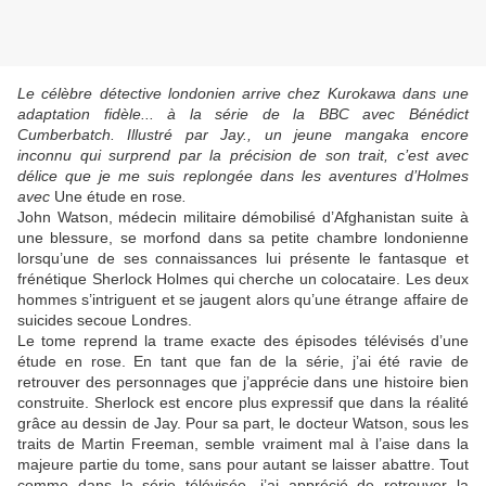
Le célèbre détective londonien arrive chez Kurokawa dans une
adaptation fidèle... à la série de la BBC avec Bénédict
Cumberbatch. Illustré par Jay., un jeune mangaka encore
inconnu qui surprend par la précision de son trait, c’est avec
délice que je me suis replongée dans les aventures d’Holmes
avec
Une étude en rose
.
John Watson, médecin militaire démobilisé d’Afghanistan suite à
une blessure, se morfond dans sa petite chambre londonienne
lorsqu’une de ses connaissances lui présente le fantasque et
frénétique Sherlock Holmes qui cherche un colocataire. Les deux
hommes s’intriguent et se jaugent alors qu’une étrange affaire de
suicides secoue Londres.
Le tome reprend la trame exacte des épisodes télévisés d’une
étude en rose. En tant que fan de la série, j’ai été ravie de
retrouver des personnages que j’apprécie dans une histoire bien
construite. Sherlock est encore plus expressif que dans la réalité
grâce au dessin de Jay. Pour sa part, le docteur Watson, sous les
traits de Martin Freeman, semble vraiment mal à l’aise dans la
majeure partie du tome, sans pour autant se laisser abattre. Tout
comme dans la série télévisée, j’ai apprécié de retrouver la