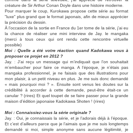
créature de Sir Arthur Conan Doyle dans une histoire moderne.
Pour marquer le coup, Kurokawa propose cette série au format
"luxe" plus grand que le format japonais, afin de mieux apprécier
la précision du dessin.
À l’occasion de la sortie en France du 1er tome de la série, j’ai eu
la chance de réaliser une mini interview de Jay. le mangaka
(merci à tous ceux qui ont rendu cette rencontre virtuelle
possible)
Moi : Quelle a été votre réaction quand Kadokawa vous à
proposer ce projet en 2012 ?
Jay. : J’ai reçu un message qui m’indiquait que l’on souhaitait
m’embaucher pour faire ce manga. A l’époque, je n’étais pas
mangaka professionnel, je ne faisais que des illustrations pour
mon plaisir, à un petit niveau en plus. Je me suis donc demandé
« mais pourquoi moi ? ». Ensuite sont venus les doutes sur la
crédibilité à accorder à cette demande, peut-être était-ce un
canular ? (rires) Et quel toupet de se faire passer pour la grande
maison d’édition japonaise Kadokawa Shoten ! (rires)
Moi : Connaissiez-vous la série originale ?
Jay. : Oui, je connaissais la série, et je l’adorais déjà à l’époque.
Et c’est d’ailleurs parce que je l’aimais que je me suis longtemps
demandé si moi, simple anonyme sans aucune légitimité, je