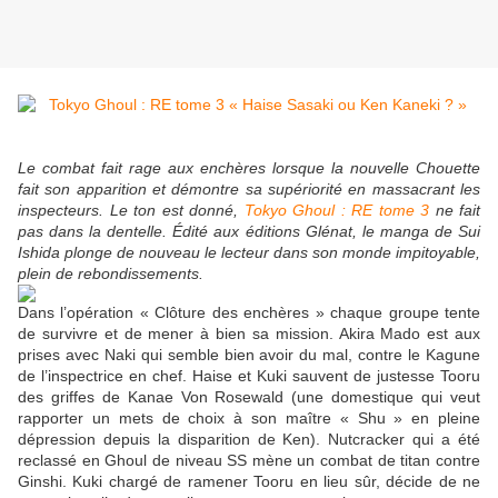
Le combat fait rage aux enchères lorsque la nouvelle Chouette
fait son apparition et démontre sa supériorité en massacrant les
inspecteurs. Le ton est donné,
Tokyo Ghoul : RE tome 3
ne fait
pas dans la dentelle. Édité aux éditions Glénat, le manga de Sui
Ishida plonge de nouveau le lecteur dans son monde impitoyable,
plein de rebondissements.
Dans l’opération « Clôture des enchères » chaque groupe tente
de survivre et de mener à bien sa mission. Akira Mado est aux
prises avec Naki qui semble bien avoir du mal, contre le Kagune
de l’inspectrice en chef. Haise et Kuki sauvent de justesse Tooru
des griffes de Kanae Von Rosewald (une domestique qui veut
rapporter un mets de choix à son maître « Shu » en pleine
dépression depuis la disparition de Ken). Nutcracker qui a été
reclassé en Ghoul de niveau SS mène un combat de titan contre
Ginshi. Kuki chargé de ramener Tooru en lieu sûr, décide de ne