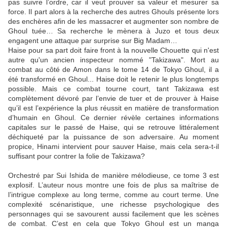
pas suivre l’ordre, car il veut prouver sa valeur et mesurer sa
force. Il part alors à la recherche des autres Ghouls présente lors
des enchères afin de les massacrer et augmenter son nombre de
Ghoul tuée… Sa recherche le mènera à Juzo et tous deux
engagent une attaque par surprise sur Big Madam…
Haise pour sa part doit faire front à la nouvelle Chouette qui n'est
autre qu'un ancien inspecteur nommé "Takizawa". Mort au
combat au côté de Amon dans le tome 14 de Tokyo Ghoul, il a
été transformé en Ghoul... Haise doit le retenir le plus longtemps
possible. Mais ce combat tourne court, tant Takizawa est
complètement dévoré par l’envie de tuer et de prouver à Haise
qu’il est l’expérience la plus réussit en matière de transformation
d’humain en Ghoul. Ce dernier révèle certaines informations
capitales sur le passé de Haise, qui se retrouve littéralement
déchiqueté par la puissance de son adversaire. Au moment
propice, Hinami intervient pour sauver Haise, mais cela sera-t-il
suffisant pour contrer la folie de Takizawa?
Orchestré par Sui Ishida de manière mélodieuse, ce tome 3 est
explosif. L’auteur nous montre une fois de plus sa maîtrise de
l’intrigue complexe au long terme, comme au court terme. Une
complexité scénaristique, une richesse psychologique des
personnages qui se savourent aussi facilement que les scènes
de combat. C’est en cela que Tokyo Ghoul est un manga