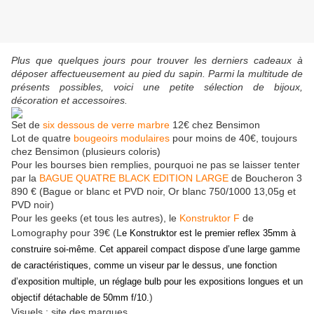
Plus que quelques jours pour trouver les derniers cadeaux à
déposer affectueusement au pied du sapin. Parmi la multitude de
présents possibles, voici une petite sélection de bijoux,
décoration et accessoires.
Set de
six dessous de verre marbre
12€ chez Bensimon
Lot de quatre
bougeoirs modulaires
pour moins de 40€, toujours
chez Bensimon (plusieurs coloris)
Pour les bourses bien remplies, pourquoi ne pas se laisser tenter
par la
BAGUE QUATRE BLACK EDITION LARGE
de Boucheron
3
Bague or blanc et PVD noir, Or blanc 750/1000 13,05g et
890 € (
PVD noir)
Pour les geeks (et tous les autres), le
Konstruktor F
de
Lomography pour 39€ (L
e Konstruktor est le premier reflex 35mm à
construire soi-même. Cet appareil compact dispose d’une large gamme
de caractéristiques, comme un viseur par le dessus, une fonction
d’exposition multiple, un réglage bulb pour les expositions longues et un
)
objectif détachable de 50mm f/10.
Visuels : site des marques