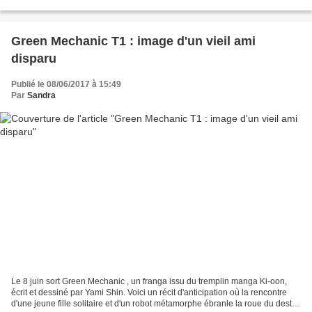
parler, il doit son Salut à Achirpa....
Green Mechanic T1 : image d'un vieil ami
disparu
Publié le 08/06/2017 à 15:49
Par
Sandra
Le 8 juin sort Green Mechanic , un franga issu du tremplin manga Ki-oon,
écrit et dessiné par Yami Shin. Voici un récit d'anticipation où la rencontre
d'une jeune fille solitaire et d'un robot métamorphe ébranle la roue du destin.