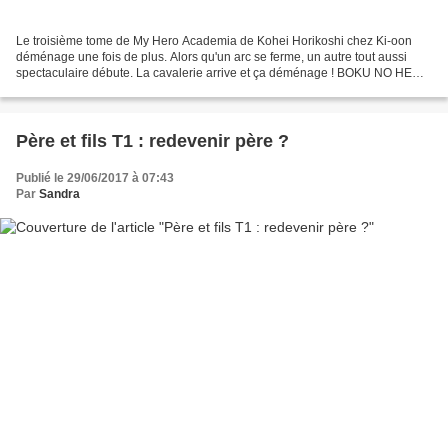
Le troisième tome de My Hero Academia de Kohei Horikoshi chez Ki-oon
déménage une fois de plus. Alors qu'un arc se ferme, un autre tout aussi
spectaculaire débute. La cavalerie arrive et ça déménage ! BOKU NO HERO
ACADEMIA © 2014 by Kohei Horikoshi /...
Père et fils T1 : redevenir père ?
Publié le 29/06/2017 à 07:43
Par
Sandra