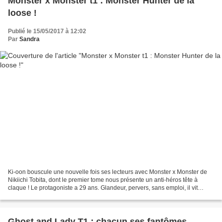
Monster x Monster t1 : Monster Hunter de la
loose !
Publié le 15/05/2017 à 12:02
Par
Sandra
Ki-oon bouscule une nouvelle fois ses lecteurs avec Monster x Monster de
Nikiichi Tobita, dont le premier tome nous présente un anti-héros tête à
claque ! Le protagoniste a 29 ans. Glandeur, pervers, sans emploi, il vit
littéralement aux crochets de sa...
Ghost and Lady T1 : chacun ses fantômes