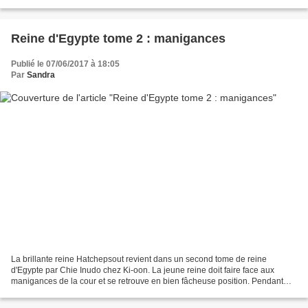
Misha a 16 ans et vit...
Reine d'Egypte tome 2 : manigances
Publié le 07/06/2017 à 18:05
Par
Sandra
La brillante reine Hatchepsout revient dans un second tome de reine
d'Egypte par Chie Inudo chez Ki-oon. La jeune reine doit faire face aux
manigances de la cour et se retrouve en bien fâcheuse position. Pendant
que son époux Thoutmosis II est en campagne,...