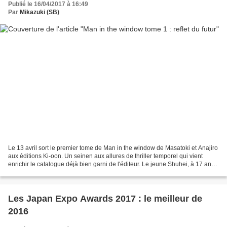
Publié le 16/04/2017 à 16:49
Par
Mikazuki (SB)
Le 13 avril sort le premier tome de Man in the window de Masatoki et Anajiro
aux éditions Ki-oon. Un seinen aux allures de thriller temporel qui vient
enrichir le catalogue déjà bien garni de l'éditeur. Le jeune Shuhei, à 17 ans,
à la tête remplie d'espoirs...
Les Japan Expo Awards 2017 : le meilleur de
2016