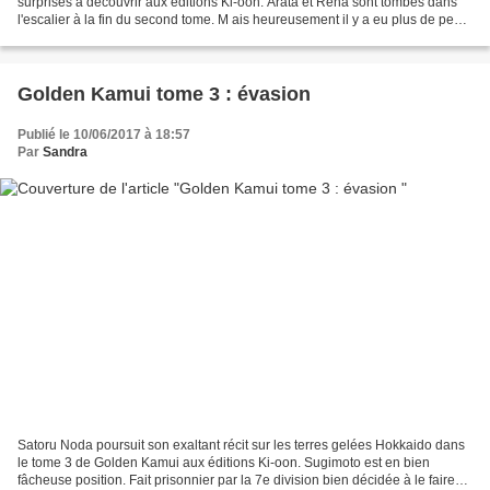
surprises à découvrir aux éditions Ki-oon. Arata et Rena sont tombés dans
l'escalier à la fin du second tome. M ais heureusement il y a eu plus de peur
que de mal. C'est Chizuru...
Golden Kamui tome 3 : évasion
Publié le 10/06/2017 à 18:57
Par
Sandra
Satoru Noda poursuit son exaltant récit sur les terres gelées Hokkaido dans
le tome 3 de Golden Kamui aux éditions Ki-oon. Sugimoto est en bien
fâcheuse position. Fait prisonnier par la 7e division bien décidée à le faire