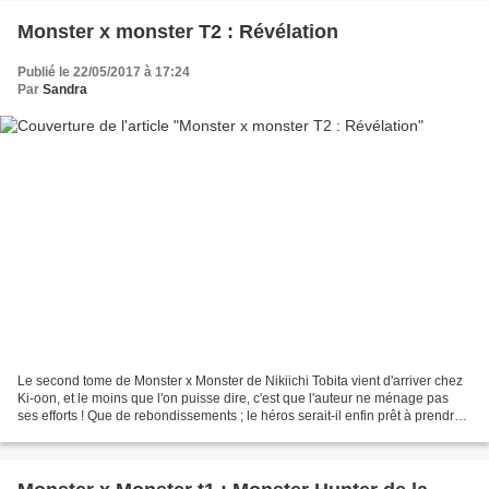
Monster x monster T2 : Révélation
Publié le 22/05/2017 à 17:24
Par
Sandra
Le second tome de Monster x Monster de Nikiichi Tobita vient d'arriver chez
Ki-oon, et le moins que l'on puisse dire, c'est que l'auteur ne ménage pas
ses efforts ! Que de rebondissements ; le héros serait-il enfin prêt à prendre
sa vie en main? La fin...