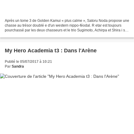
Après un tome 3 de Golden Kamui « plus calme », Satoru Noda propose une
chasse au trésor doublé e d'un western nippo-féodal. R etar est toujours
pourchassé par les deux chasseurs et le trio Sugimoto, Achirpa et Shira i shi,
venu s à son aide, sont également...
My Hero Academia t3 : Dans l'Arène
Publié le 05/07/2017 à 10:21
Par
Sandra