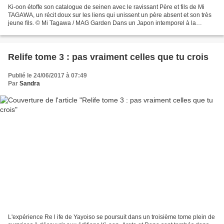
Ki-oon étoffe son catalogue de seinen avec le ravissant Père et fils de Mi
TAGAWA, un récit doux sur les liens qui unissent un père absent et son très
jeune fils. © Mi Tagawa / MAG Garden Dans un Japon intemporel à la
Mushishi , Torakichi, un herboriste...
Relife tome 3 : pas vraiment celles que tu crois
Publié le 24/06/2017 à 07:49
Par
Sandra
L'expérience Re l ife de Yayoiso se poursuit dans un troisième tome plein de